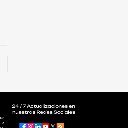
qué la ciberseguridad
 ocupar un lugar
ral en la agenda de
gobiernos
24 / 7 Actualizaciones en
nuestras Redes Sociales
que
 la