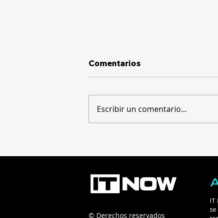
Comentarios
Escribir un comentario...
La brecha digital: apenas
un 15% de las empresas
rentabiliza su inversión en
tecnología
IT
se
© Derechos reservados