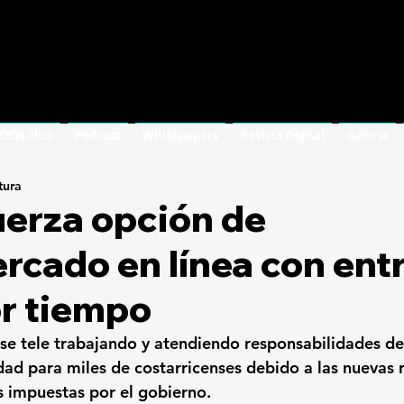
 CIOs Club
Podcast
Whitepapers
Revista Digital
Galería
tura
uerza opción de
rcado en línea con ent
r tiempo
se tele trabajando y atendiendo responsabilidades
 de
dad para miles de costarricenses debido a las nuevas r
s impuestas por el gobierno.