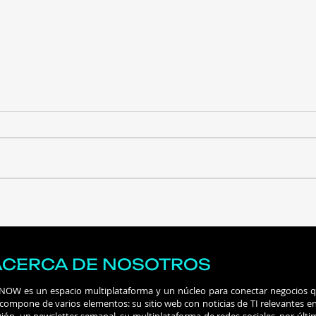
¿La era del "vibe coding"
Por 
ya llega a su límite?
debe
cent
los 
ACERCA DE NOSOTROS
 NOW es un espacio multiplataforma y un núcleo para conectar negocios 
 compone de varios elementos: su sitio web con noticias de TI relevantes en