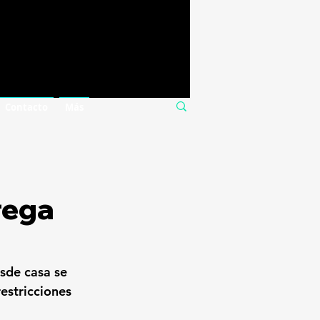
Contacto
Más
rega
sde casa se 
estricciones 