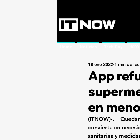
Home
Noticias
Tech Day
1000
18 ene 2022
1 min de lec
App ref
superme
en meno
(ITNOW)-.   
 Quedar
convierte en necesi
sanitarias y medida