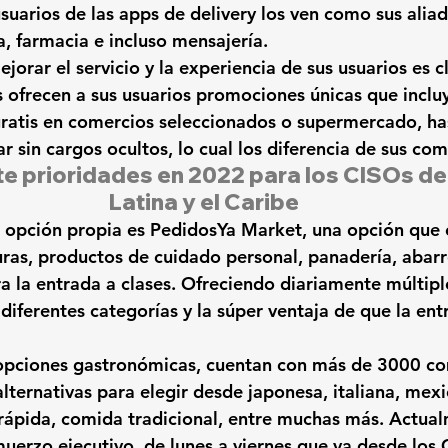
usuarios de las apps de delivery los ven como sus alia
a, farmacia e
 incluso mensajería.
ejorar
 el servicio y la experiencia de sus usuarios es c
s ofrecen a sus usuarios promociones únicas que inclu
ratis en comercios 
seleccionados o supermercado, has
r sin cargos ocultos, lo cual los diferencia de sus co
te prioridades en 2022 para los CISOs de
Latina y el Caribe
 opción propia es 
PedidosYa Market, una opción que 
uras,
 productos de cuidado personal, panadería, abarr
ra la entrada a clases. Ofreciendo diariamente múltipl
diferentes
 categorías y la súper ventaja de que la en
 opciones gastronómicas, cuentan con más 
de 3000 co
alternativas para elegir desde japonesa, italiana, mex
rápida, comida tradicional,
 entre muchas más. Actual
uerzo ejecutivo, 
de lunes a viernes que va desde los 