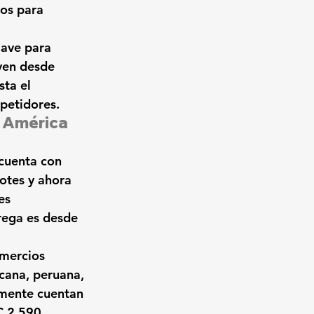
dos para
lave para 
yen desde 
ta el 
mpetidores.
 América 
cuenta con 
otes y ahora 
es 
trega es desde 
mercios 
icana, peruana, 
mente cuentan 
C 2.590 