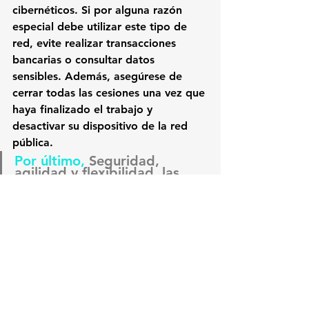
cibernéticos. Si por alguna razón 
especial debe utilizar este tipo de 
red, evite realizar transacciones 
bancarias o consultar datos 
sensibles. Además, asegúrese de 
cerrar todas las cesiones una vez que 
haya finalizado el trabajo y 
desactivar su dispositivo de la red 
pública.
Por último, 
Seguridad, 
agilidad y flexibilidad, las 
bondades de la nube que han 
transformado a Autofácil
#Ciberseguridad
#contraseñasseguras
#Estrategiasdeciberseguridad
#tarjetadecrédito
Seguridad