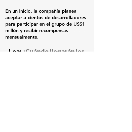
En un inicio, la compañía planea 
aceptar a cientos de desarrolladores 
para participar en el grupo de US$1 
millón y recibir recompensas 
mensualmente.
Lea: 
¿Cuándo llegarán los 
avatares 3D para reuniones 
de Microsoft Teams?
Noticias destacadas
Innovación
Ciencia y tecnología
Ver todo
Entradas relacionadas