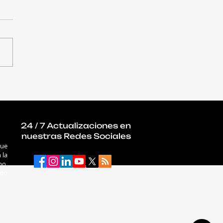
truyendo el futuro
nciero: llega a
emala la IX edición
5B Digital Summit
24 / 7 Actualizaciones en
nuestras Redes Sociales
que
 la
mo,
ado
connectab2b.com