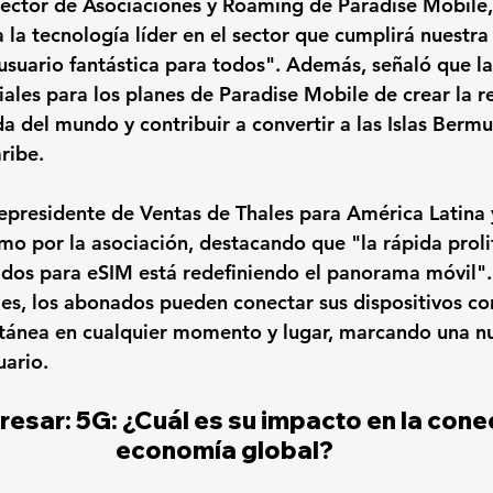
ector de Asociaciones y Roaming de Paradise Mobile,
 la tecnología líder en el sector que cumplirá nuestr
usuario fantástica para todos". Además, señaló que la
iales para los planes de Paradise Mobile de crear la r
a del mundo y contribuir a convertir a las Islas Bermu
aribe.
epresidente de Ventas de Thales para América Latina y
mo por la asociación, destacando que "la rápida proli
tados para eSIM está redefiniendo el panorama móvil".
es, los abonados pueden conectar sus dispositivos co
tánea en cualquier momento y lugar, marcando una nu
uario.
resar: 
5G: 
¿Cuál es su impacto en la conec
economía global?