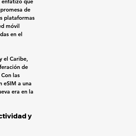
 enfatizó que 
a promesa de 
s plataformas 
ed móvil 
das en el 
 el Caribe, 
feración de 
 Con las 
n eSIM a una 
eva era en la 
tividad y 