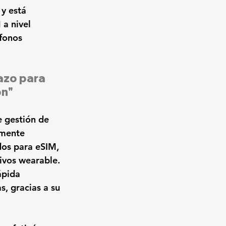
y está 
a nivel 
fonos 
azo para 
ón"
e gestión de 
amente 
dos para eSIM, 
ivos wearable. 
ápida 
, gracias a su 