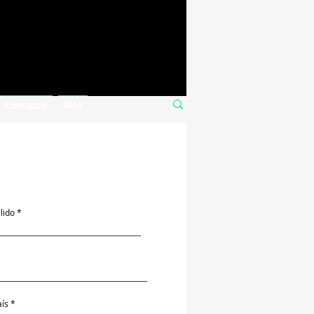
Contacto
Más
lido
aís