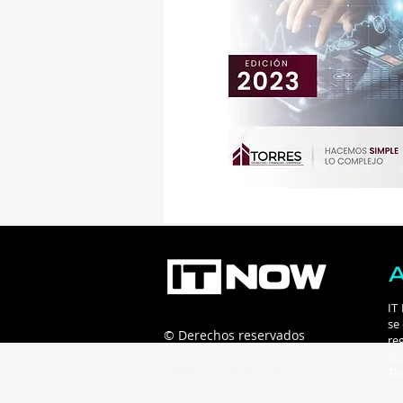
IT
se
© Derechos reservados
re
Connecta B2B - 2025
su
Políticas de privacidad
Te