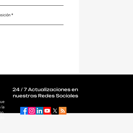
osición
24 / 7 Actualizaciones en
nuestras Redes Sociales
que
 la
mo,
ado
connectab2b.com