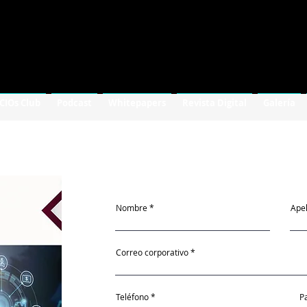
 CIOs Club
Podcast
Whitepapers
Revista Digital
Galería
ntech en El Salvador
Nombre
Apel
Correo corporativo
Teléfono
P