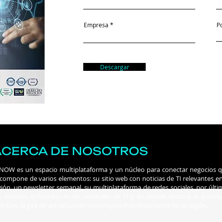
Empresa
P
Descargar
ACERCA DE NOSOTROS
 NOW es un espacio multiplataforma y un núcleo para conectar negocios 
 compone de varios elementos: su sitio web con noticias de TI relevantes en
gión, un newsletter semanal, su multiplataforma de redes sociales, por últi
s eventos enfocados en las verticales de TI y en donde destaca el aclam
ch Day, la gira de actualización tecnológica más importante de la región.