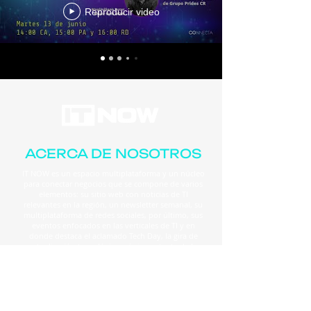
Reproducir video
ACERCA DE NOSOTROS
IT NOW es un espacio multiplataforma y un núcleo
para conectar negocios que se compone de varios
elementos: su sitio web con noticias de TI
relevantes en la región, un newsletter semanal, su
multiplataforma de redes sociales, por último, sus
eventos enfocados en las verticales de TI y en
donde destaca el aclamado Tech Day, la gira de
actualización tecnológica más importante de la
región.
24 / 7 Actualizaciones
en nuestras Redes