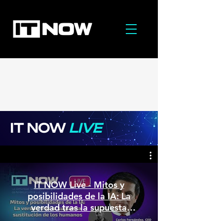
IT NOW
LIVE
IT NOW Live - Mitos y
posibilidades de la IA: La
verdad tras la supuesta
sustitución de los humanos