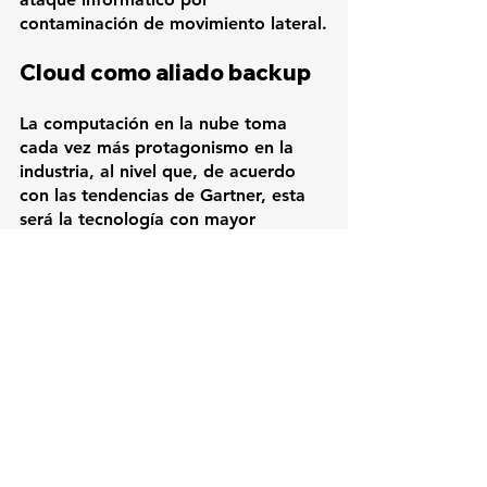
contaminación de movimiento lateral.
Cloud como aliado backup
La computación en la nube toma 
cada vez más protagonismo en la 
industria, al nivel que, de acuerdo 
con las tendencias de Gartner, esta 
será la tecnología con mayor 
crecimiento en América Latina. Esto 
se debe en su mayoría al alivio que 
genera en los negocios al contar con 
un resguardo de sus sistemas e 
información en servicios de 
proveedores cloud que cuentan con 
excelentes tiempos de respuesta y 
protocolos de seguridad informática. 
Lea: 
El poder del VPN: 