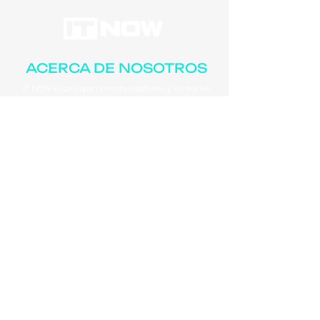
ACERCA DE NOSOTROS
IT NOW es un espacio multiplataforma y un núcleo
para conectar negocios que se compone de varios
elementos: su sitio web con noticias de TI
relevantes en la región, un newsletter semanal, su
multiplataforma de redes sociales, por último, sus
eventos enfocados en las verticales de TI y en
donde destaca el aclamado Tech Day, la gira de
actualización tecnológica más importante de la
región.
24 / 7 Actualizaciones
en nuestras Redes
Sociales
connectab2b.com