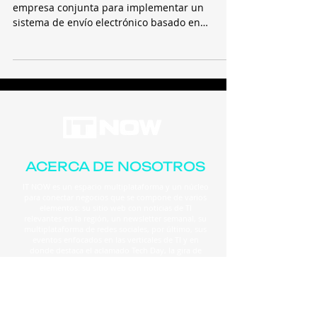
empresa conjunta para implementar un
sistema de envío electrónico basado en
blockchain, que...
ACERCA DE NOSOTROS
IT NOW es un espacio multiplataforma y un núcleo
para conectar negocios que se compone de varios
elementos: su sitio web con noticias de TI
relevantes en la región, un newsletter semanal, su
multiplataforma de redes sociales, por último, sus
eventos enfocados en las verticales de TI y en
donde destaca el aclamado Tech Day, la gira de
actualización tecnológica más importante de la
región.
24 / 7 Actualizaciones