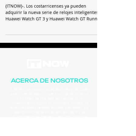
(ITNOW)-. Los costarricenses ya pueden
adquirir la nueva serie de relojes inteligentes
Huawei Watch GT 3 y Huawei Watch GT Runner,
con...
ACERCA DE NOSOTROS
IT NOW es un espacio multiplataforma y un núcleo
para conectar negocios que se compone de varios
elementos: su sitio web con noticias de TI
relevantes en la región, un newsletter semanal, su
multiplataforma de redes sociales, por último, sus
eventos enfocados en las verticales de TI y en
donde destaca el aclamado Tech Day, la gira de
actualización tecnológica más importante de la
región.