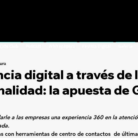
 CIOs Club
Podcast
Whitepapers
Revista Digital
Galería
tura
cia digital a través de 
alidad: la apuesta de
darle a las empresas una experiencia 360 en la atenció
ada.
s con herramientas de centro de contactos  de última