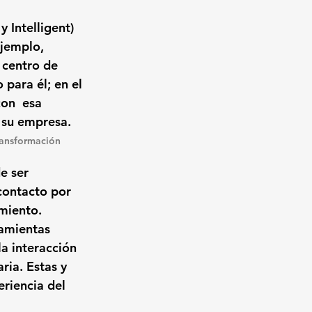
 Intelligent) 
jemplo, 
 centro de 
para él; en el 
on  esa 
 su empresa.
ransformación 
e ser 
 contacto por 
imiento.
ramientas 
a interacción 
ria. Estas y 
riencia del 