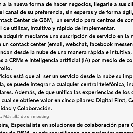
 a la nueva forma de hacer negocios, llegarle a sus cl
l canal de su preferencia, sin esperas y de forma ágil,
tact Center de GBM, 
 un servicio para centros de con
 de utilizar, intuitivo y rápido de implementar.
e 
adquirir mediante una suscripción de servicio en la 
e un contact center (email, webchat, facebook messeng
rindan desde la nube de una manera rápida e intuitiva,
s a CRMs e inteligencia artificial (IA) por medio de co
ollo.
icios 
está que al  ser un servicio desde la nube su im
da
, se puede integrar a cualquier central telefónica, in
lares. Además, de que unifica las experiencias de los 
 cual se obtiene valor en cinco pilares: Digital First, C
ilidad y Colaboración.
: Más allá de un meeting
ira, Especialista en soluciones de colaboración para
nter de GBM
  puede ser utilizado por cualquier empre