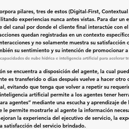
pora pilares, tres de estos (Digital-First, Contextual y
litando experiencias nunca antes vistas. 
Para dar un e
del canal por donde el cliente final interactúe
 con el
acciones quedan registradas en un contexto específico 
interacciones y no solamente muestra su satisfacción c
ambién su sentimiento y su intención de promocionar a
capacidades de nube hídrica e inteligencia artificial para acelerar t
ón 
se encuentra a disposición del agente
, la cual pued
ente es transferido o días después vuelve a hacer otro
al, evitando que tenga que volver a repetir su requer
 inteligencia artificial permite a los agentes tener her
ara agentes”
 mediante una escucha y aprendizaje de l
ue le permite mostrarle al agente la información necesa
oran la experiencia del ejecutivo de servicio, la expe
la satisfacción del servicio brindado.