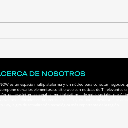
Costa Rica inicia con un
Ataq
evento virtual la ruta hacia
IA 
Innkind FiEd 2026 para
más 
debatir el impacto de la IA
ACERCA DE NOSOTROS
en las universidades
 NOW es un espacio multiplataforma y un núcleo para conectar negocios 
 compone de varios elementos: su sitio web con noticias de TI relevantes en
gión, un newsletter semanal, su multiplataforma de redes sociales, por últi
s eventos enfocados en las verticales de TI y en donde destaca el aclam
ch Day, la gira de actualización tecnológica más importante de la región.