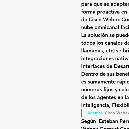
para que se adapten
forma proactiva en e
de 
Cisco Webex Con
nube omnicanal fácil
La solución se pued
todos los canales d
llamadas, etc) se b
integraciones nativa
interfaces de Desarr
Dentro de sus benef
es sumamente rápi
números fijos y celu
de los agentes en la
Inteligencia, Flexib
Además: 
Cisco Webex
Según  Esteban Pere
Webex Contact Ce