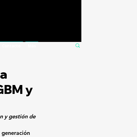
Contacto
Más
la
 GBM y
n y gestión de 
 generación 