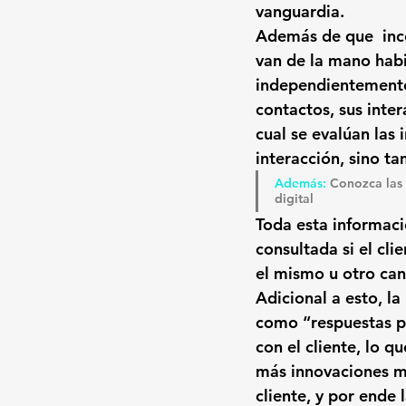
vanguardia
.
Además de que  incor
van de la mano habi
independientemente 
contactos, sus inter
cual se evalúan las 
interacción, sino t
Además: 
Conozca las 
digital
Toda esta informaci
consultada si el cli
el mismo u otro can
Adicional a esto, 
la
como “respuestas p
con el cliente, lo q
más innovaciones mej
cliente, y por ende 