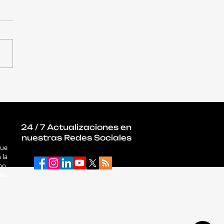
ues impulsados por
aumentaron un 56%
que el año pasado
24 / 7 Actualizaciones en
nuestras Redes Sociales
que
 la
mo,
ado
connectab2b.com