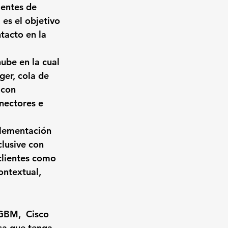
ientes de 
 es el objetivo 
tacto en la 
nube
 en la cual 
er, cola de 
 con 
nectores e 
plementación 
clusive con 
clientes como 
ontextual, 
 GBM,
  Cisco 
sa que tenga 