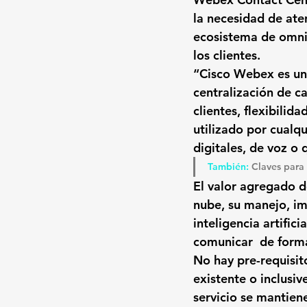
la necesidad de aten
ecosistema de omnic
los clientes.
“Cisco Webex es una
centralización de c
clientes, flexibilid
utilizado por cualq
digitales, de voz o 
También: 
Claves para
El valor agregado d
nube
, su manejo, i
inteligencia artific
comunicar  de forma
No hay pre-requisito
existente o inclusiv
servicio se mantien