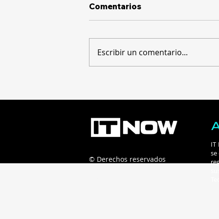
Comentarios
Escribir un comentario...
Construyendo el futuro
financiero: llega a
Guatemala la IX edición
del 5B Digital Summit
IT
se
© Derechos reservados
re
Connecta B2B - 2025
su
Políticas de privacidad
Te