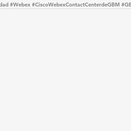
idad
#Webex
#CiscoWebexContactCenterdeGBM
#G