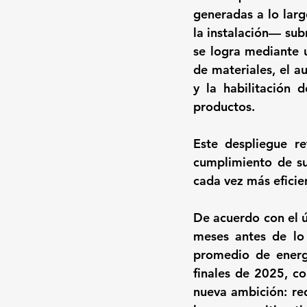
generadas a lo largo
la instalación— sub
se logra mediante u
de materiales, el a
y la habilitación 
productos.
Este despliegue re
cumplimiento de sus
cada vez más eficie
De acuerdo con el ú
meses antes de lo 
promedio de energí
finales de 2025, c
nueva ambición: re