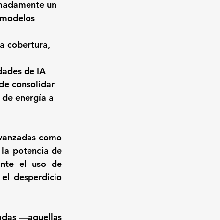
imadamente un 
 modelos 
a cobertura, 
ades de IA 
de consolidar 
 de energía a 
avanzadas como 
a potencia de 
nte el uso de 
el desperdicio 
adas —aquellas 