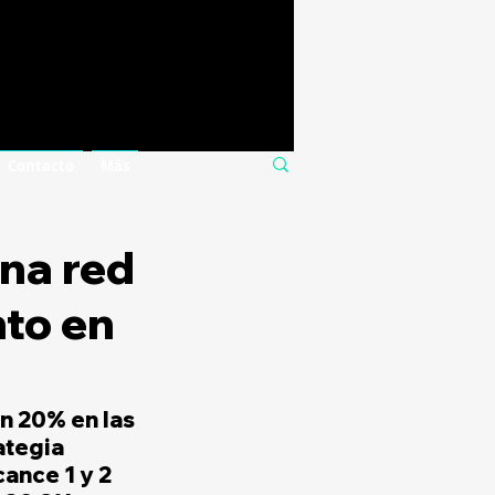
Contacto
Más
una red
nto en
n 20% en las 
ategia 
ance 1 y 2 