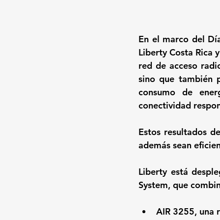
En el marco del Dí
Liberty Costa Rica 
red de acceso radi
sino que también p
consumo de energ
conectividad respon
Estos resultados d
además sean eficien
Liberty está despl
System, que combin
AIR 3255, una r