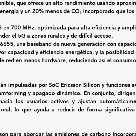
enible, que ofrece un alto rendimiento usando aprox
nergía y un 20% menos de CO₂ incorporado que los
 en 700 MHz, optimizada para alta eficiencia y ampli
der el 5G a zonas rurales y de difícil acceso.
6655, una baseband de nueva generación con capacid
r capacidad y eficiencia energética, y la posibilidad 
de red en menos hardware, reduciendo así el consumo
tán impulsadas por SoC Ericsson Silicon y funciones 
forming y apagado dinámico. En conjunto, dirigen l
hacia los usuarios activos y ajustan automáticame
eal, lo que ayuda a reducir de forma significativa 
sson para abordar las emisiones de carbono incorpor