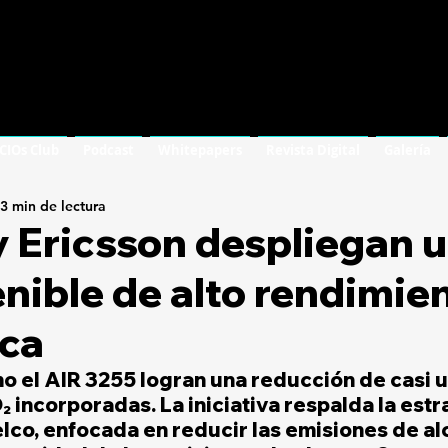
 CIOs Club
Podcast
Whitepapers
Revista Digital
Galería
3 min de lectura
y Ericsson despliegan 
nible de alto rendimie
ica
 el AIR 3255 logran una reducción de casi u
 incorporadas. La iniciativa respalda la estr
elco, enfocada en reducir las emisiones de alc