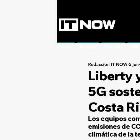
Home
Noticias
Tech Day
1000
Redacción IT NOW
5 jun
Liberty 
5G soste
Costa R
Los equipos como
emisiones de CO₂
climática de la t