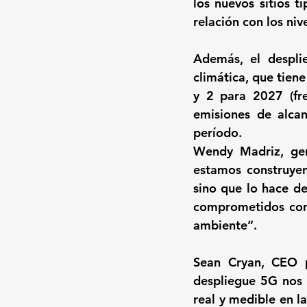
los nuevos sitios t
relación con los niv
Además, el despli
climática, que tien
y 2 para 2027 (fr
emisiones de alca
período.
Wendy Madriz, ger
estamos construyen
sino que lo hace d
comprometidos con 
ambiente”.
Sean Cryan, CEO p
despliegue 5G nos r
real y medible en l