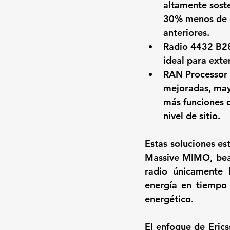
altamente sost
30% menos de e
anteriores.
Radio 4432 B28
ideal para exten
RAN Processor 
mejoradas, mayo
más funciones 
nivel de sitio.
Estas soluciones es
Massive MIMO, beam
radio únicamente 
energía en tiempo r
energético.
El enfoque de Eric