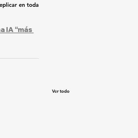
plicar en toda 
a IA “más 
Ver todo