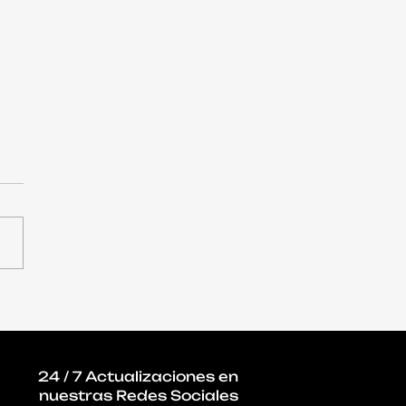
primera vez, la
ría de la
aestructura TI
esarial está fuera de
24 / 7 Actualizaciones en
oficinas y la IA acelera
nuestras Redes Sociales
ambio