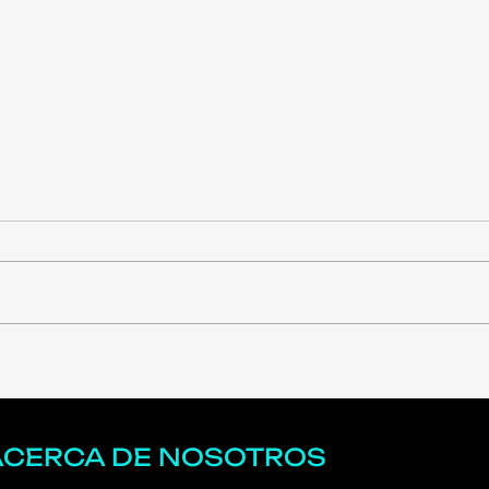
El amanecer de la AGI:
Por 
redefiniendo la
mayo
inteligencia artificial en el
infr
Siglo XXI
empr
ACERCA DE NOSOTROS
las 
el c