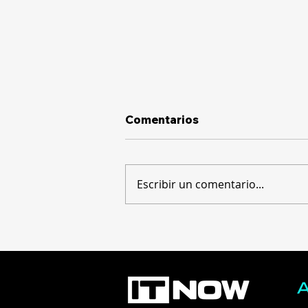
Comentarios
Escribir un comentario...
Hackers roban más de
US$130 millones al
explotar una falla en
billeteras de hardware
offline