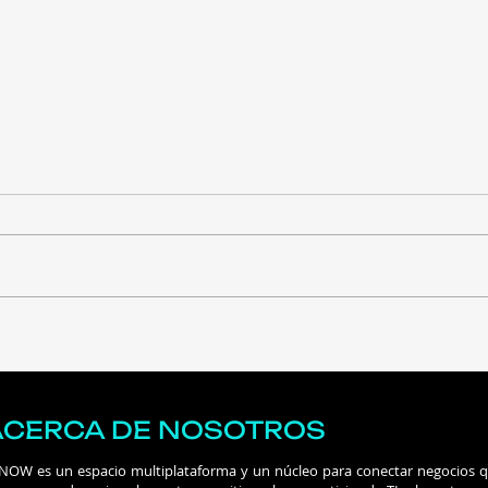
Apple avanza hacia una
La I
empresa de suscripciones
las 
su m
solo
ACERCA DE NOSOTROS
 NOW es un espacio multiplataforma y un núcleo para conectar negocios 