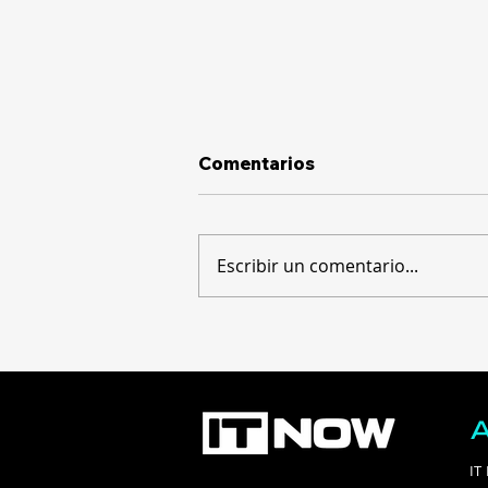
Comentarios
Escribir un comentario...
La brecha digital: apenas
un 15% de las empresas
rentabiliza su inversión en
tecnología
IT