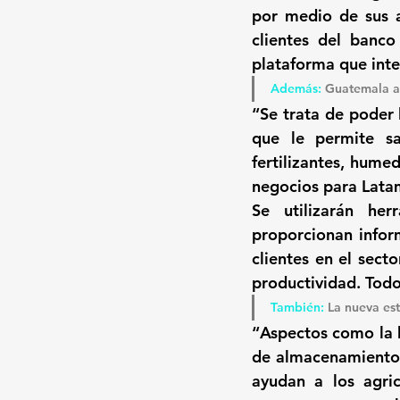
por medio de sus a
clientes del banc
plataforma que inte
Además: 
Guatemala ap
“Se trata de poder 
que le permite 
s
fertilizantes, hume
negocios para Latam
Se utilizarán her
proporcionan infor
clientes en el sect
productividad. 
Todo
También: 
La nueva es
“Aspectos como 
la
de almacenamiento 
ayudan a los agri