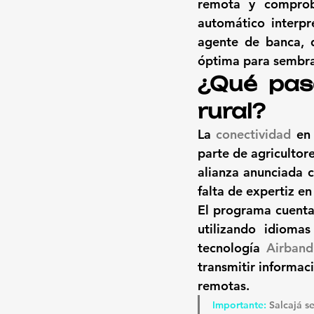
remota y comprob
automático interpr
agente de banca, q
óptima para sembrar
¿Qué pasa
rural? 
La 
conectividad
 en
parte de agricultore
alianza anunciada c
falta de expertiz en
El programa cuenta
utilizando idioma
tecnología 
Airband
transmitir informac
remotas.
Importante: 
Salcajá s