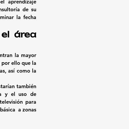
el aprendizaje 
sultoría de su 
minar la fecha 
l área 
ntran la mayor 
s por ello que la 
s, así como la 
starían también 
a y el uso de 
elevisión para 
básica  a zonas 