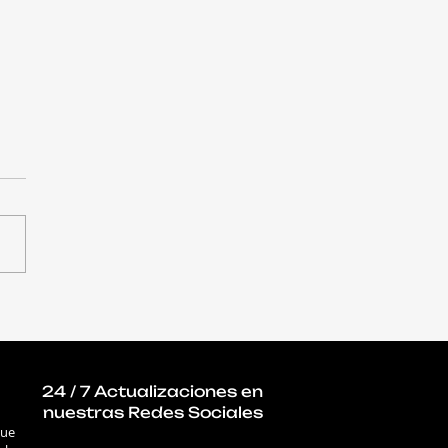
A agéntica exige que
empresas reinventen
odelo de negocio, no
 automaticen tareas
24 / 7 Actualizaciones en
nuestras Redes Sociales
que