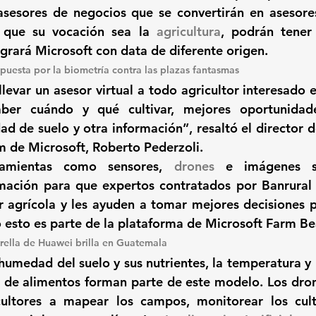
sesores de negocios que se convertirán en 
asesore
o que su vocación sea la 
agricultura
, 
podrán tener 
grará Microsoft con data de diferente origen. 
uesta por la biometría contra las plazas fantasmas
llevar un asesor virtual a todo agricultor interesado 
aber cuándo y qué cultivar, mejores oportunidade
dad de suelo y otra información
”, resaltó el director d
 de Microsoft, Roberto Pederzoli.
ramientas 
como sensores, 
drones
 e imágenes sa
mación para que expertos contratados por Banrural 
or agrícola y les ayuden a tomar mejores decisiones p
 esto es parte de la plataforma de Microsoft Farm Bea
trella de Huawei brilla en Guatemala
 humedad del suelo y sus nutrientes, la temperatura y 
de alimentos forman parte de este modelo
. Los dro
cultores a mapear los campos, monitorear los cult