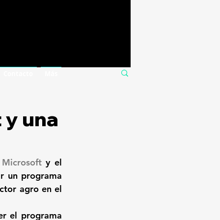
Contacto
Más
t y una
 
Microsoft
 y el 
r un programa 
tor agro en el 
er el programa 