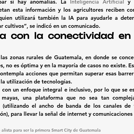
ar si hay anomalías. 
La 
Inteligencia Artificial
 y 
etan esta información
 y los agricultores reciben con
uien utilizará también la IA para ayudarle a deter
 cultivos”, se indicó en un comunicado.
 con la conectividad en e
 las zonas rurales de Guatemala, en donde se conce
s, 
no es óptima y en la mayoría de casos no existe
. E
ontempla acciones que permitan superar esas barrera
 la utilización de tecnologías.
 con un 
enfoque integral e inclusivo
, por lo que se e
s mayas, una plataforma que no sea tan complej
 (utilizando el ancho de banda de los canales de t
ión)
, para llevar la señal de internet y comunicaciones 
e alista para ser la primera Smart City de Guatemala