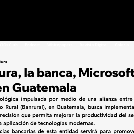
 CIOs Club
Podcast
Whitepapers
Revista Digital
Galería
tura
ura, la banca, Microsof
 en Guatemala
ológica impulsada por medio de una alianza entre
 Rural (Banrural),
 en Guatemala, busca implementa
recisión que permita mejorar la productividad del sec
a aplicación de tecnologías modernas.
cias bancarías de esta entidad servirá para promov