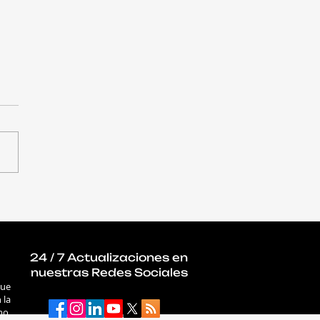
rosegmentación Zero
t: el cambio de
digma hacia una
nsa proactiva
24 / 7 Actualizaciones en
nuestras Redes Sociales
que
 la
mo,