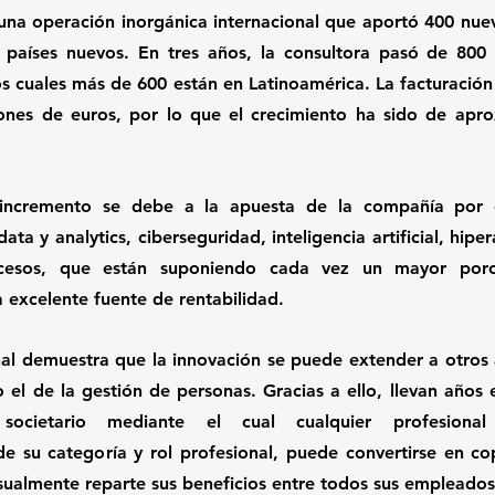
una operación inorgánica internacional que aportó 400 nuev
 países nuevos. En tres años, la consultora pasó de 800 p
los cuales más de 600 están en Latinoamérica. La facturación
ones de euros, por lo que el crecimiento ha sido de apr
incremento se debe a la apuesta de la compañía por ofr
ata y analytics, ciberseguridad, inteligencia artificial, hipe
cesos, que están suponiendo cada vez un mayor porce
a excelente fuente de rentabilidad. 
al demuestra que la innovación se puede extender a otros 
 el de la gestión de personas. Gracias a ello, llevan años 
societario mediante el cual cualquier profesional
 su categoría y rol profesional, puede convertirse en cop
almente reparte sus beneficios entre todos sus empleados