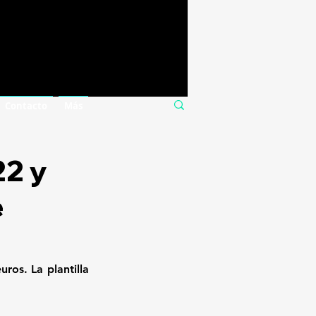
Contacto
Más
22 y
e
os. La plantilla 