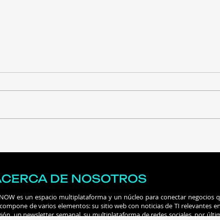
Expo Seguridad México
Mic
2026: así evoluciona el
Trus
control de acceso
para
defe
ACERCA DE NOSOTROS
 NOW es un espacio multiplataforma y un núcleo para conectar negocios 
 compone de varios elementos: su sitio web con noticias de TI relevantes en
gión, un newsletter semanal, su multiplataforma de redes sociales, por últi