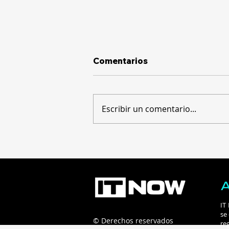
Comentarios
Escribir un comentario...
Sesgo algorítmico en
ventas: ¿su IA está
excluyendo clientes sin
que lo sepa?
IT
se
© Derechos reservados
re