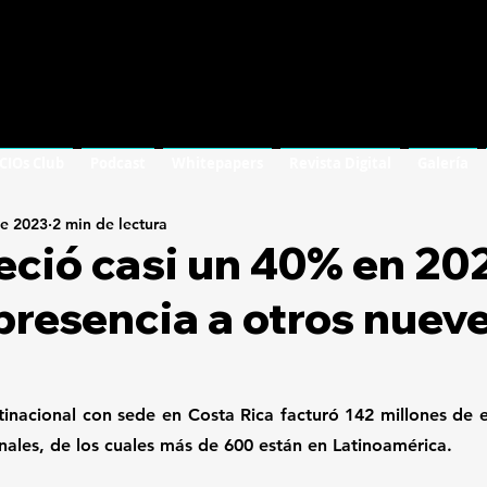
 CIOs Club
Podcast
Whitepapers
Revista Digital
Galería
ne 2023
2 min de lectura
eció casi un 40% en 20
 presencia a otros nuev
inacional con sede en Costa Rica facturó 142 millones de eur
nales, de los cuales más de 600 están en Latinoamérica. 