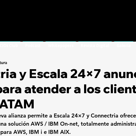
 CIOs Club
Podcast
Whitepapers
Revista Digital
Galería
tura
ria y Escala 24×7 anun
para atender a los clien
LATAM
eva alianza permite a Escala 24×7 y 
Connectria ofrece
una solución 
AWS / IBM On-net,
 totalmente administr
 
para AWS, IBM i e IBM AIX.