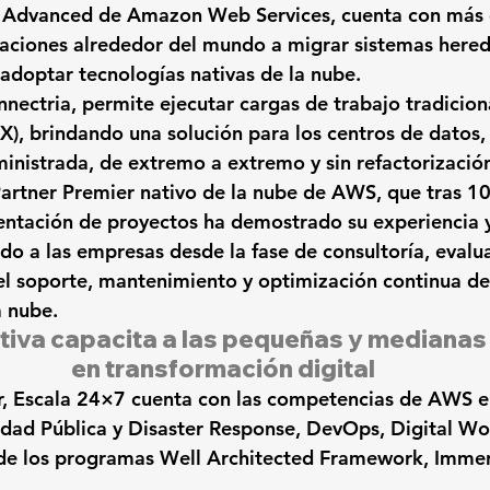
r Advanced de Amazon Web Services, cuenta con más 
aciones alrededor del mundo a migrar sistemas hered
 adoptar tecnologías nativas de la nube.
nectria, permite ejecutar cargas de trabajo tradicion
X)
, brindando una solución para los centros de datos,
nistrada, de extremo a extremo y sin refactorizació
Partner Premier nativo de la nube de AWS
, que tras 10
ntación de proyectos ha demostrado su experiencia y
 a las empresas desde la fase de consultoría, evalua
el
 soporte, mantenimiento y optimización continua de
a nube.
iativa capacita a las pequeñas y mediana
en transformación digital
, Escala 24×7 cuenta con las competencias de AWS e
dad Pública y Disaster Response, 
DevOps, Digital Wor
e de los programas Well Architected Framework, Immer