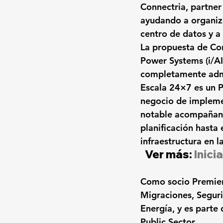
Connectria, partne
ayudando a organiz
centro de datos y a
La propuesta de Con
Power Systems (i/AI
completamente admi
Escala 24×7 es un 
negocio de impleme
notable acompañando
planificación hasta 
infraestructura en l
Ver más:
 Inic
Como socio Premier
Migraciones, Seguri
Energía, y es part
Public Sector.