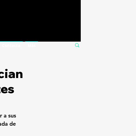
Contacto
Más
cian
tes
r a sus 
ada de 