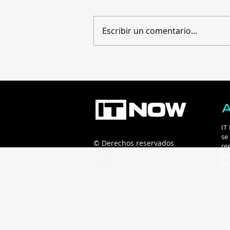
Escribir un comentario...
Universidad panameña es
premiada por iniciativa en
energía y tecnología
IT
se
© Derechos reservados
re
Connecta B2B - 2025
su
Políticas de privacidad
Te