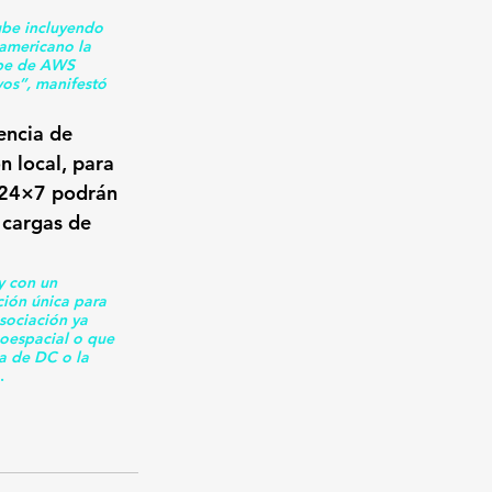
ube incluyendo 
americano la 
ube de AWS 
os”, manifestó 
encia de 
n local, para 
a 24×7 podrán 
 cargas de 
 con un 
ión única para 
sociación ya 
oespacial o que 
a de DC o la 
.