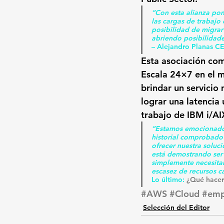
“Con esta alianza pon
las cargas de trabajo
posibilidad de migra
abriendo posibilidade
– Alejandro Planas C
Esta asociación com
Escala 24×7 en el 
brindar un servicio
lograr una latencia 
trabajo de IBM i/AI
“Estamos emocionados
historial comprobado 
ofrecer nuestra solu
está demostrando ser
simplemente necesitan
escasez de recursos c
Lo último: 
¿Qué hacer 
#AWS
#Cloud
#emp
Selección del Editor