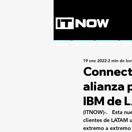
Home
Noticias
Tech Day
1000
19 ene 2022
2 min de lec
Connect
alianza 
IBM de 
(ITNOW)-.   Esta nu
clientes de LATAM
 
extremo a extremo