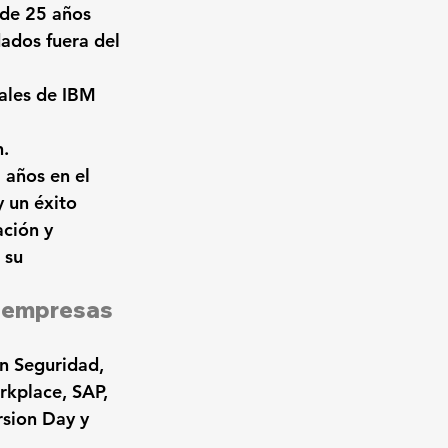
de 25 años 
ados fuera del 
ales de 
IBM 
n.
 años en el 
 un éxito 
ción y 
 su 
s empresas 
n Seguridad, 
kplace, SAP, 
sion Day y 