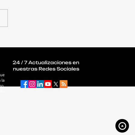
da en búsqueda de
ajo? Universidad
litó bolsa de empleo
120 vacantes TI
24 / 7 Actualizaciones en
nuestras Redes Sociales
que
 la
mo,
ado
connectab2b.com