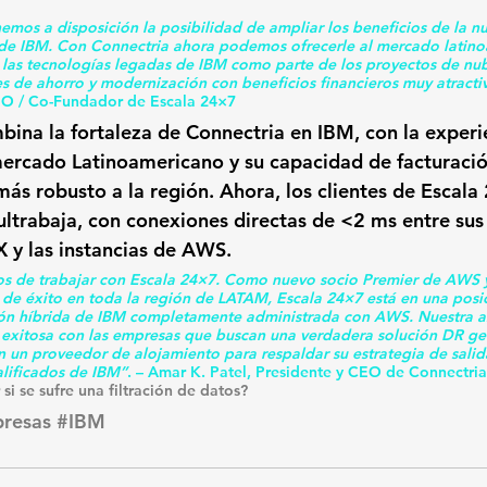
emos a disposición la posibilidad de ampliar los beneficios de la n
 de IBM. Con Connectria ahora podemos ofrecerle al mercado latino
r las tecnologías legadas de IBM como parte de los proyectos de n
s de ahorro y modernización con beneficios financieros muy atractiv
EO / Co-Fundador de Escala 24×7
bina la fortaleza de Connectria en IBM, con la experi
mercado Latinoamericano y su capacidad de 
facturació
 más robusto a la región. Ahora, los clientes de Escal
ultrabaja,
 con conexiones directas de <2 ms entre sus
X y las instancias de AWS.
 de trabajar con Escala 24×7. Como nuevo socio Premier de AWS y
de éxito en toda la región de LATAM, Escala 24×7 está en una posic
ción híbrida de IBM completamente administrada con AWS. Nuestra a
 exitosa con las empresas que buscan una verdadera solución DR ge
 un proveedor de alojamiento para respaldar su estrategia de salid
alificados de IBM”
. – Amar K. Patel, Presidente y CEO de Connectria
si se sufre una filtración de datos?
resas
#IBM