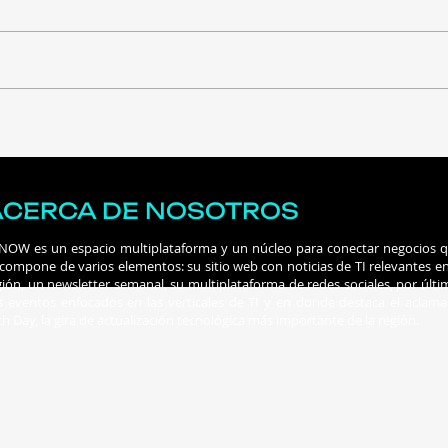
¿Cuáles son las estafas
¿An
comunes en Tinder y
trab
cómo detectarlas?
habi
con 
ACERCA DE NOSOTROS
 NOW es un espacio multiplataforma y un núcleo para conectar negocios 
 compone de varios elementos: su sitio web con noticias de TI relevantes en
gión, un newsletter semanal, su multiplataforma de redes sociales, por últi
s eventos enfocados en las verticales de TI y en donde destaca el aclam
ch Day, la gira de actualización tecnológica más importante de la región.