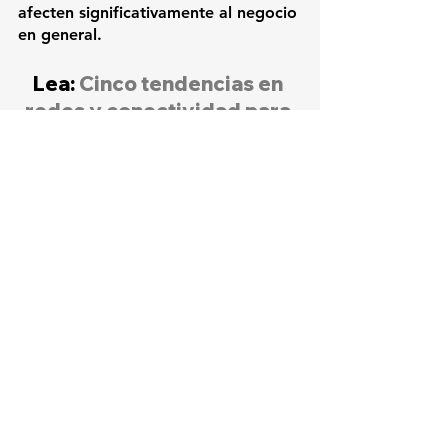
afecten significativamente al negocio 
en general.
Lea: 
Cinco tendencias en 
redes y conectividad para 
2023 en Latinoamérica
Ultimas noticias
Convergencia
Tendencias
Ver todo
Entradas relacionadas