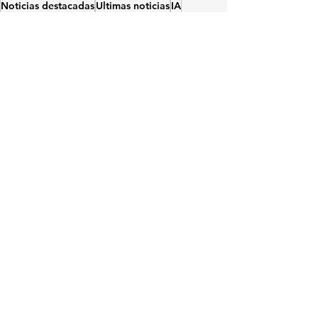
Noticias destacadas
Ultimas noticias
IA
Análisis
Innovación
Soluciones
Ver todo
Entradas relacionadas