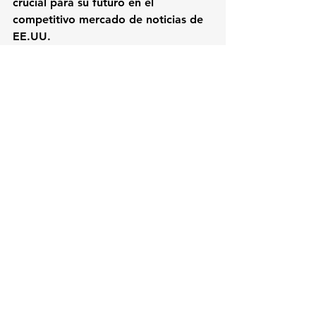
crucial para su futuro en el 
competitivo mercado de noticias de 
EE.UU.
Noticias destacadas
Polémica
Curiosidades
Cultura
Ver todo
Entradas relacionadas