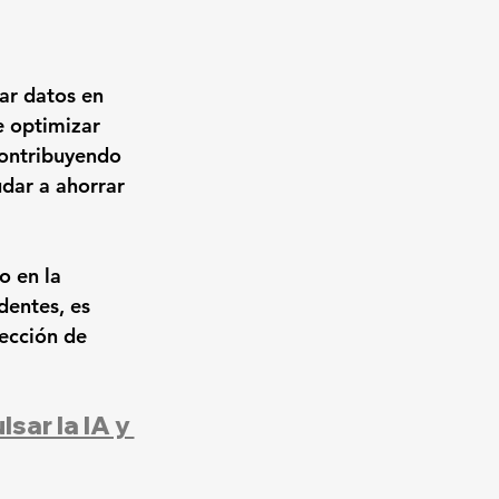
 
ar datos en 
 optimizar 
contribuyendo 
udar a ahorrar 
o en la 
dentes, es 
ección de 
ar la IA y 