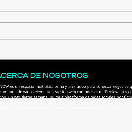
Ataques impulsados por
Week
IA aumentaron un 56%
noti
más que el año pasado
temp
eleg
ACERCA DE NOSOTROS
 NOW es un espacio multiplataforma y un núcleo para conectar negocios 
 compone de varios elementos: su sitio web con noticias de TI relevantes en
gión, un newsletter semanal, su multiplataforma de redes sociales, por últi
s eventos enfocados en las verticales de TI y en donde destaca el aclam
ch Day, la gira de actualización tecnológica más importante de la región.