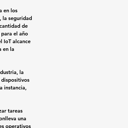
a en los 
 la seguridad 
 cantidad de 
 para el año 
l IoT alcance 
 en la 
ustria, la 
 dispositivos 
 instancia, 
ar tareas 
onlleva una 
es operativos 