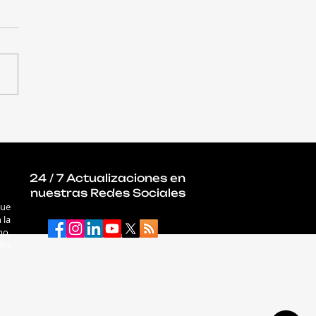
 Report #96: el
ciero oficial de la línea
oral que nadie habría
ido
24 / 7 Actualizaciones en
nuestras Redes Sociales
que
 la
mo,
ado
connectab2b.com