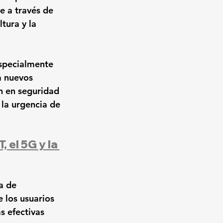
e a través de 
tura y la 
specialmente 
a nuevos 
n en seguridad 
la urgencia de 
, el 5G y la 
a de 
 los usuarios 
s efectivas 