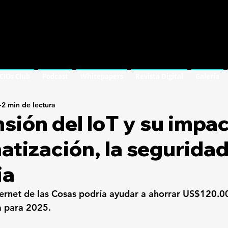
 CIOs Club
Podcast
Whitepapers
Revista Digital
Galería
2 min de lectura
sión del IoT y su impa
atización, la seguridad
ia
ternet de las Cosas podría ayudar a ahorrar US$120.0
 para 2025.