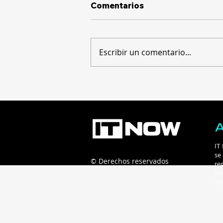
Comentarios
Escribir un comentario...
Costa Rica inicia con un
evento virtual la ruta hacia
Innkind FiEd 2026 para
debatir el impacto de la IA
en las universidades
IT
se
© Derechos reservados
re
Connecta B2B - 2025
su
Políticas de privacidad
Te