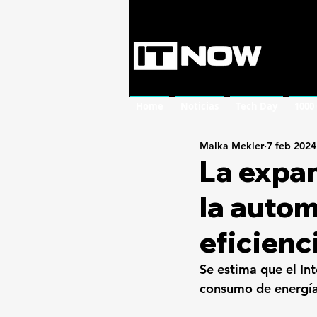
Home
Noticias
Tech Day
1000
Malka Mekler
7 feb 2024
La expan
la autom
eficienc
Se estima que el In
consumo de energía