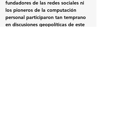
fundadores de las redes sociales ni 
los pioneros de la computación 
personal participaron tan temprano 
en discusiones geopolíticas de este 
nivel.
Lea también: 
El 70% de los 
CIOs afirma que la 
adopción de IA avanza más 
rápido de lo que pueden 
monitorear
Noticias destacadas
Ultimas noticias
IA
Gestión
Seguridad
Negocios