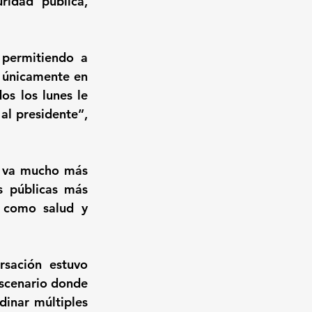
ridad pública, 
permitiendo a 
 únicamente en 
s los lunes le 
l presidente”, 
co va mucho más 
 públicas más 
s como salud y 
sación estuvo 
escenario donde 
inar múltiples 