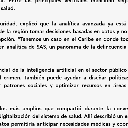
cial. Entre las principales verticales mencionó segu
 salud.
ridad, explicó que la analítica avanzada ya está 
de la región tomar decisiones basadas en datos y no
epción. “Tenemos un caso en el Caribe en donde todo
n analítica de SAS, un panorama de la delincuencia a
ncial de la inteligencia artificial en el sector públi
l crimen. También puede ayudar a diseñar políticas
car patrones sociales y optimizar recursos en área
os más amplios que compartió durante la conver
igitalización del sistema de salud. Allí describió un 
atos permitiría anticipar necesidades médicas y coord