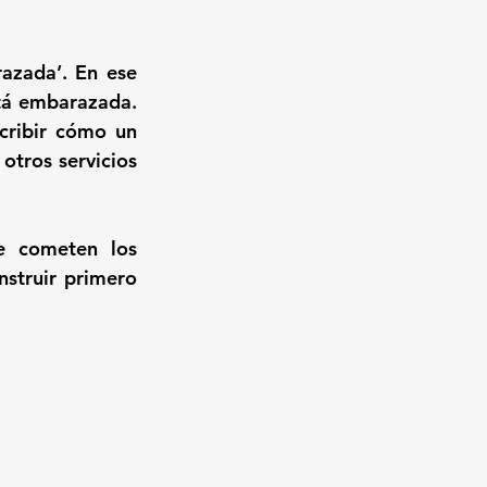
azada’. En ese 
tá embarazada. 
cribir cómo un 
otros servicios 
e cometen los 
struir primero 