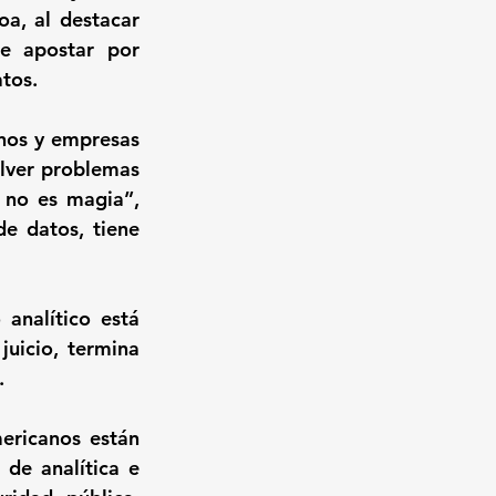
a, al destacar 
 apostar por 
atos.
nos y empresas 
olver problemas 
 no es magia”, 
e datos, tiene 
nalítico está 
uicio, termina 
.
ericanos están 
de analítica e 