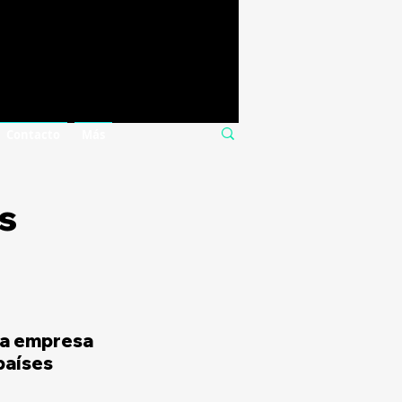
Contacto
Más
s
la empresa 
países 