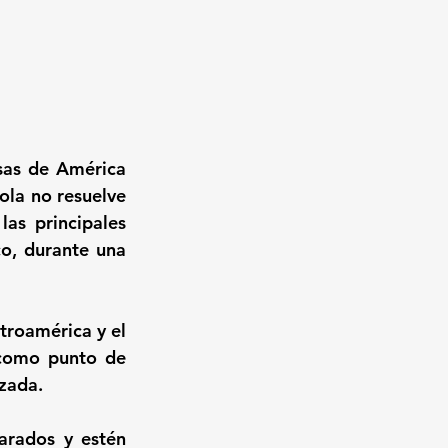
sas de América 
ola no resuelve 
as principales 
, durante una 
roamérica y el 
como punto de 
nzada.
rados y estén 