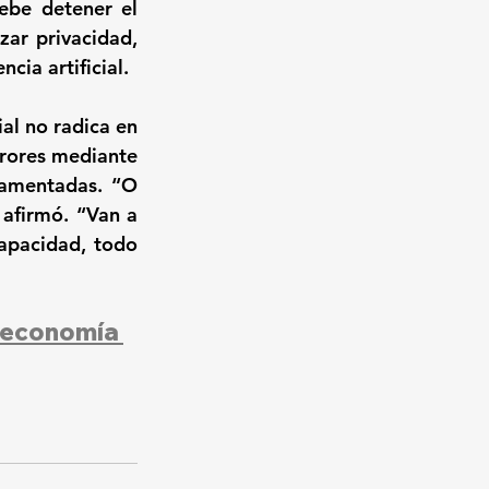
be detener el 
ar privacidad, 
cia artificial.
al no radica en 
rores mediante 
amentadas. “O 
afirmó. “Van a 
apacidad, todo 
oeconomía 