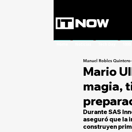
Home
Noticias
Tech Day
1000
Manuel Robles Quintero
Mario Ul
magia, t
prepara
Durante SAS Inn
aseguró que la in
construyen prime