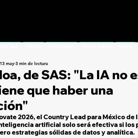
 CIOs Club
Podcast
Whitepapers
Revista Digital
Galería
13 may
3 min de lectura
loa, de SAS: "La IA no e
iene que haber una
ción"
ovate 2026, el Country Lead para México de 
teligencia artificial solo será efectiva si los 
ro estrategias sólidas de datos y analítica.