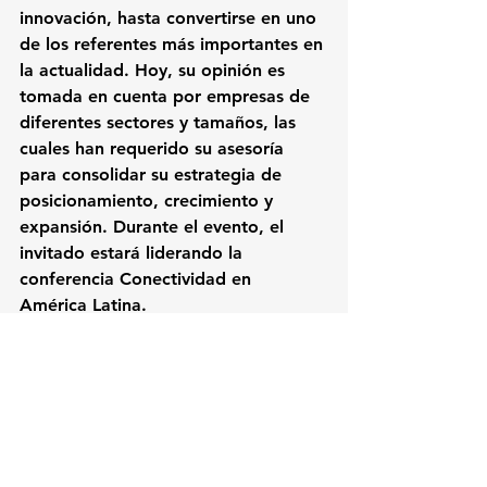
innovación, hasta convertirse en uno 
de los referentes más importantes en 
la actualidad. Hoy, su opinión es 
tomada en cuenta por empresas de 
diferentes sectores y tamaños, las 
cuales han requerido su asesoría 
para consolidar su estrategia de 
posicionamiento, crecimiento y 
expansión. Durante el evento, el 
invitado estará liderando la 
conferencia
 Conectividad en 
América Latina. 
El 
Mediatek Mobile Latam Congress
es un evento organizado por 
MediaTek, empresa líder del 
mercado en el desarrollo de 
innovadores sistemas en chip (SoC) 