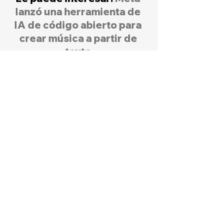
lanzó una herramienta de 
IA de código abierto para 
crear música a partir de 
texto
Noticias destacadas
Redes sociales
Innovación
Curiosidades
Ver todo
Entradas relacionadas