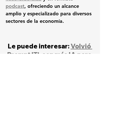
podcast
, ofreciendo un alcance 
amplio y especializado para diversos 
sectores de la economía.
Le puede interesar: 
Volvió 
Prompt IT!, con más IA para 
toda la región
Noticias destacadas
Ultimas noticias
IA
Innovación
Negocios
Gestión
Ver todo
Entradas relacionadas