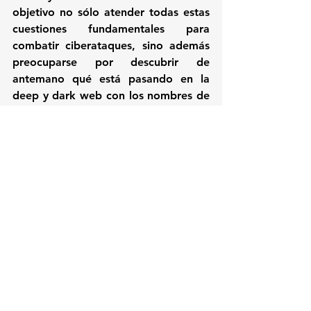
objetivo no sólo atender todas estas 
cuestiones fundamentales para 
combatir ciberataques, sino además 
preocuparse por descubrir de 
antemano qué está pasando en la 
deep y dark web con los nombres de 
las posibles empresas e instituciones 
afectadas. En definitiva, están 
trabajando para dar soluciones como 
detectives privados del siglo XXI.
Le puede interesar: 
Phishing as a Service: cómo 
el ciberdelito 
profesionalizó su oferta
Nota principal
Seguridad