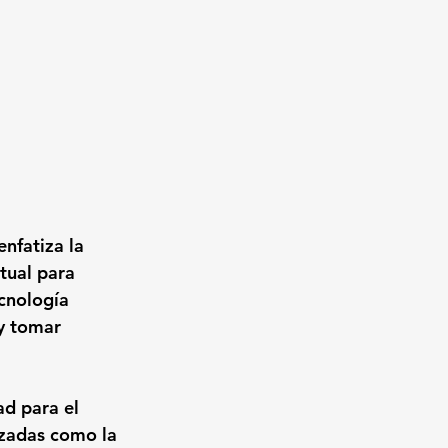
nfatiza la 
ual para 
ecnología 
y tomar 
ad para el 
nzadas como la 