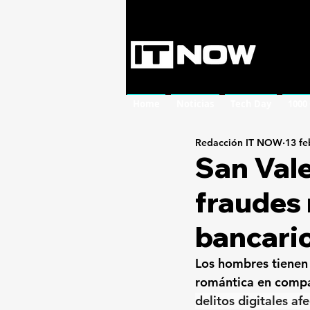
Home
Noticias
Tech Day
1000
Redacción IT NOW
13 fe
San Vale
fraudes 
bancari
Los hombres tienen 
romántica en compa
delitos digitales af