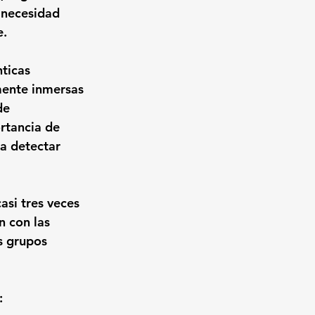
a necesidad 
e.
ticas 
mente inmersas 
de 
rtancia de 
a detectar 
asi tres veces 
 con las 
s grupos 
: