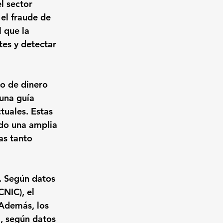
l sector 
el fraude de 
 que la 
es y detectar 
do de dinero 
una guía 
tuales. Estas 
ndo una amplia 
s tanto 
. Según datos 
NIC), el 
 Además, los 
, según datos 