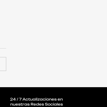
qué la ciberseguridad
 ocupar un lugar
ral en la agenda de
gobiernos
24 / 7 Actualizaciones en
nuestras Redes Sociales