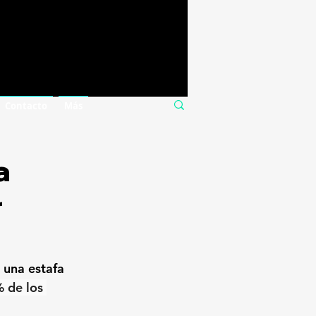
Contacto
Más
a
r
 una estafa 
 de los 