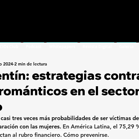
 CIOs Club
Podcast
Whitepapers
Revista Digital
Galería
b 2024
2 min de lectura
ntín: estrategias contr
románticos en el secto
o
casi tres veces más probabilidades de ser víctimas de
ración con las mujeres. 
En América Latina, el 75,29 %
ectan al rubro financiero. Cómo prevenirse.