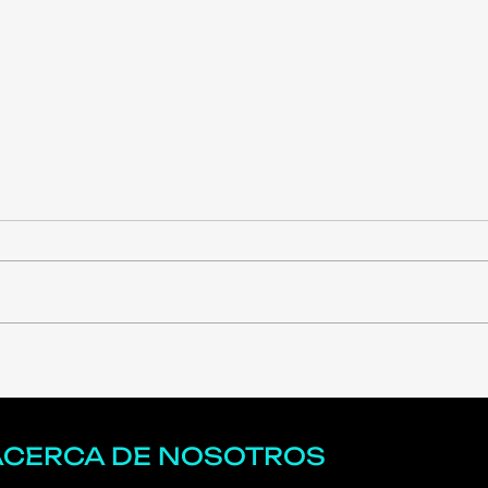
¿La era del "vibe coding"
Por 
ya llega a su límite?
debe
cent
los 
ACERCA DE NOSOTROS