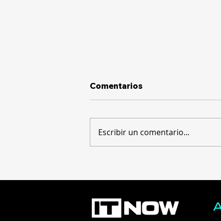
Comentarios
Escribir un comentario...
La brecha digital: apenas
un 15% de las empresas
rentabiliza su inversión en
tecnología