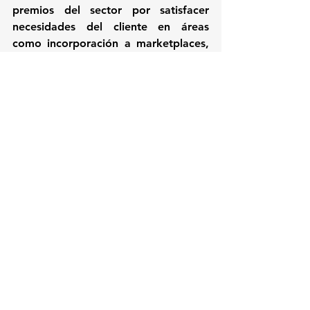
premios del sector por satisfacer 
necesidades del cliente en áreas 
como incorporación a marketplaces, 
soporte y facturación multi-cloud, 
gestión de catálogos, orquestación 
de cumplimiento, gestión de 
suscripciones, análisis y reportes.
El fundador Rick Kapani continuará 
liderando el negocio como General 
Manager and Senior Vice President, 
reportando  Sergio Farache, Chief 
Strategy and Technology Officer. 
Apptium también continuará 
atendiendo a sus clientes actuales a 
través de la plataforma de Comercio 
en la Nube de Apptium (Apptium 
Cloud Commerce Platform).