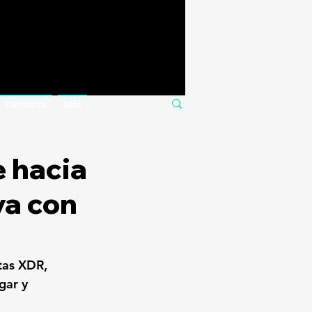
Contacto
Más
e hacia
va con
tas XDR, 
gar y 