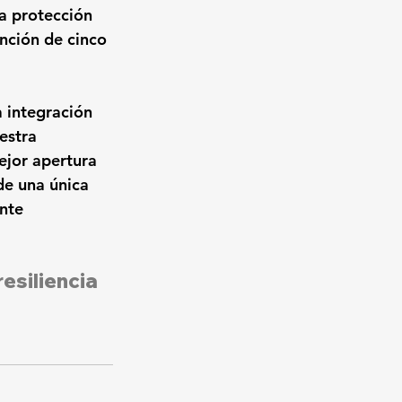
na protección 
nción de cinco 
 integración 
estra 
jor apertura 
de una única 
nte 
esiliencia 