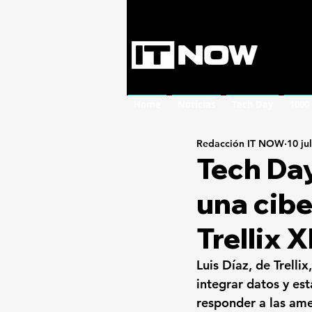
Home
Noticias
Tech Day
1000
Redacción IT NOW
10 ju
Tech Day
una cibe
Trellix 
Luis Díaz, de Trelli
integrar datos y est
responder a las am