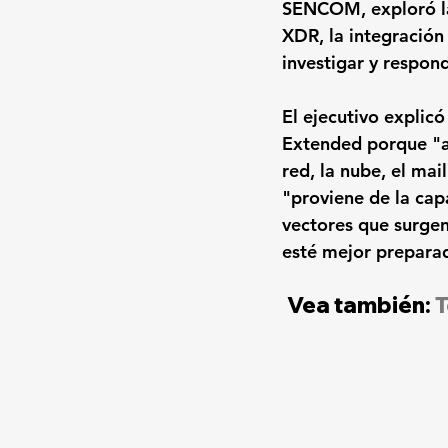
SENCOM, exploró la
XDR, la integración 
investigar y respon
El ejecutivo expli
Extended porque "atr
red, la nube, el mai
"proviene de la cap
vectores que surge
esté mejor preparad
Vea también: 
T