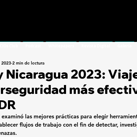
 CIOs Club
Podcast
Whitepapers
Revista Digital
Galería
l 2023
2 min de lectura
 Nicaragua 2023: Viaj
rseguridad más efecti
XDR
x, examinó las mejores prácticas para elegir herramien
ablecer flujos de trabajo con el fin de detectar, investi
enazas.