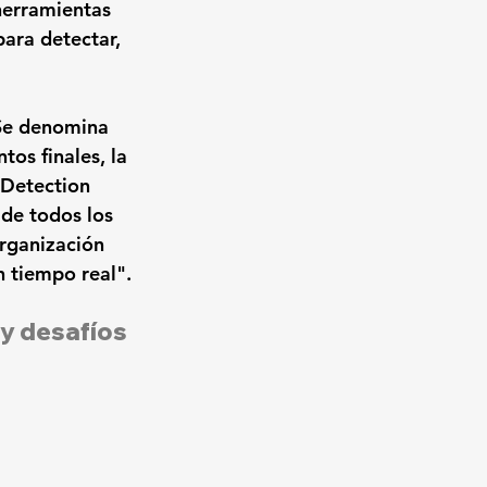
herramientas 
para detectar, 
Se denomina 
os finales, la 
 Detection 
de todos los 
rganización 
 tiempo real". 
y desafíos 