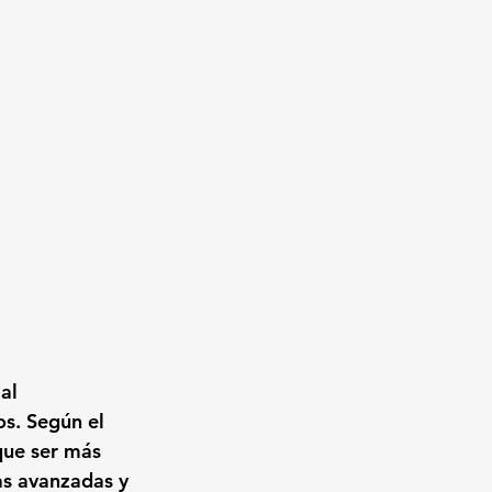
al 
s. Según el 
que ser más 
as avanzadas y 