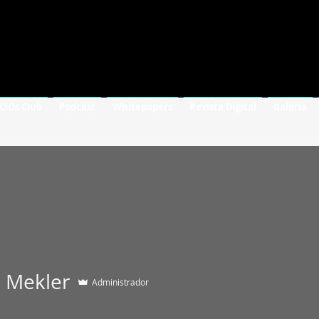
 CIOs Club
Podcast
Whitepapers
Revista Digital
Galería
 Mekler
Administrador