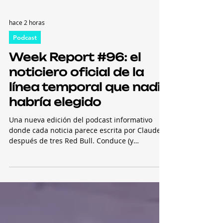
hace 2 horas
Podcast
Week Report #96: el
noticiero oficial de la
línea temporal que nadie
habría elegido
Una nueva edición del podcast informativo
donde cada noticia parece escrita por Claude
después de tres Red Bull. Conduce (y
enloquece) Maximiliano Poter. Maximiliano
Poter conduce el Week Report, un desenfadado
magazine de noticias del mundo IT que, cada
viernes, brinda un resumen de los
acontecimientos más destacados de los últimos