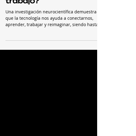
¿De qué forma la
tecnología puede
reducir el estrés en el
trabajo?
Una investigación neurocientífica demuestra
que la tecnología nos ayuda a conectarnos,
aprender, trabajar y reimaginar, siendo hasta
un...