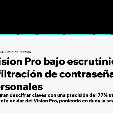
 CIOs Club
Podcast
Whitepapers
Revista Digital
Galería
24
2 min de lectura
sion Pro bajo escrutini
filtración de contraseñ
ersonales
ran descifrar claves con una precisión del 77% uti
nto ocular del Vision Pro, poniendo en duda la se