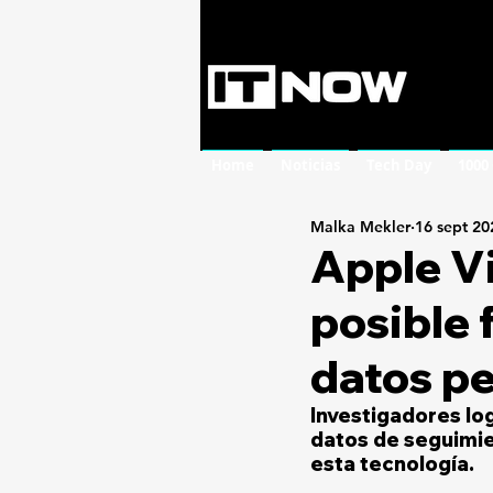
Home
Noticias
Tech Day
1000
Malka Mekler
16 sept 20
Apple Vi
posible 
datos p
Investigadores log
datos de seguimie
esta tecnología.