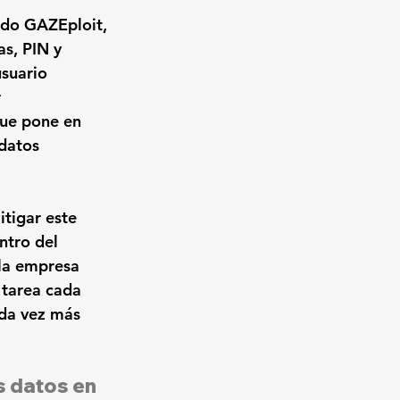
ado GAZEploit, 
s, PIN y 
usuario 
 
que pone en 
datos 
tigar este 
ntro del 
 la empresa 
 tarea cada 
ada vez más 
s datos en 