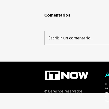
Comentarios
Escribir un comentario...
Hackers roban más de
US$130 millones al
explotar una falla en
billeteras de hardware
offline
IT
se
© Derechos reservados
re
Connecta B2B - 2025
su
Políticas de privacidad
Te