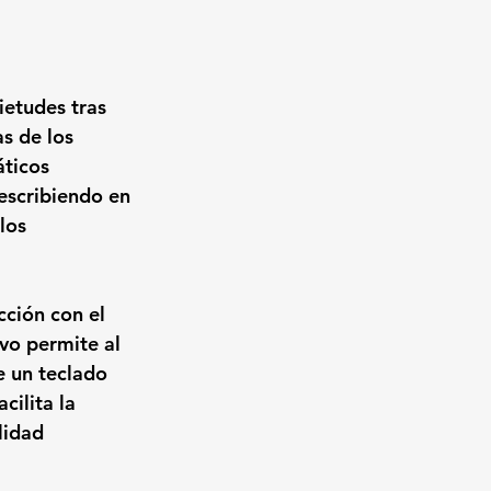
ietudes tras 
s de los 
áticos 
 escribiendo en 
los 
cción con el 
ivo permite al 
e un teclado 
cilita la 
lidad 