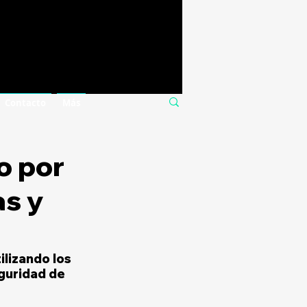
Contacto
Más
o por
as y
lizando los 
guridad de 