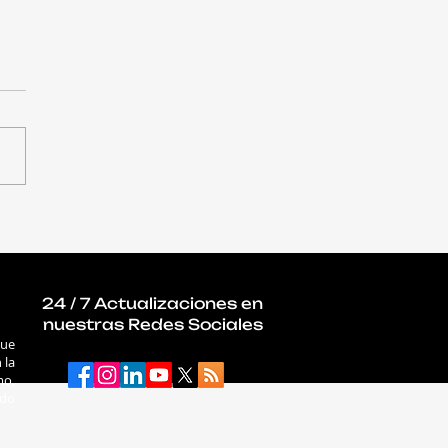
ecnología que viene
ebatirá en Puerto
: llega una nueva
ión del Tech Day
24 / 7 Actualizaciones en
nuestras Redes Sociales
que
 la
mo,
ado
connectab2b.com