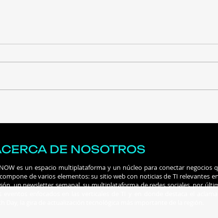
Por qué la ciberseguridad
La t
debe ocupar un lugar
se d
central en la agenda de
Rico
los gobiernos
edic
ACERCA DE NOSOTROS
 NOW es un espacio multiplataforma y un núcleo para conectar negocios 
 compone de varios elementos: su sitio web con noticias de TI relevantes en
gión, un newsletter semanal, su multiplataforma de redes sociales, por últi
s eventos enfocados en las verticales de TI y en donde destaca el aclam
ch Day, la gira de actualización tecnológica más importante de la región.