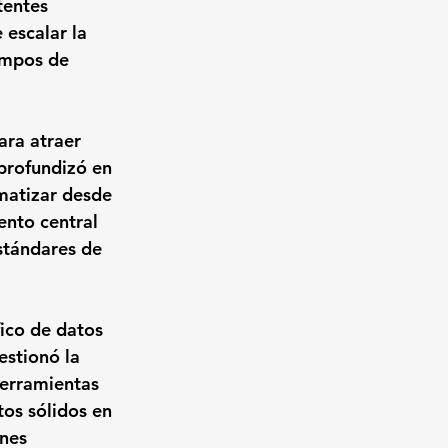
tentes 
escalar la 
empos de 
ra atraer 
profundizó en 
matizar desde 
ento central 
stándares de 
fico de datos 
estionó la 
 herramientas 
os sólidos en 
nes 