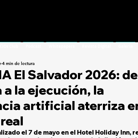
 CIOs Club
Podcast
Whitepapers
Revista Digital
Galería
y
4 min de lectura
 IA El Salvador 2026: de
a la ejecución, la
cia artificial aterriza e
real
lizado el 7 de mayo en el Hotel Holiday Inn, r