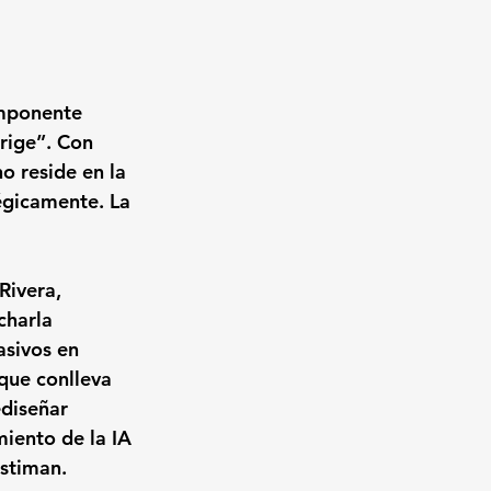
omponente 
irige”
. Con 
o reside en la 
égicamente. La 
Rivera, 
charla 
asivos en 
 que conlleva 
diseñar 
miento de la IA 
estiman.