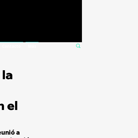
Contacto
Más
 la
n el
eunió a 