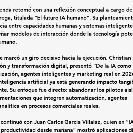
agenda retomó con una reflexión conceptual a cargo d
ega, titulada 
“El futuro IA humano”
. Su planteamient
ncia entre capacidades humanas y sistemas inteligente
eñar modelos de interacción donde la tecnología pote
humano.
e marcó un giro decisivo hacia la ejecución. Christian
ón y transformación digital, presentó 
“De la IA como 
zación, agentes inteligentes y marketing real en 202
teligencia artificial ya está generando impacto tangib
nte. Su enfoque fue directo: abandonar los pilotos ais
ementaciones que integren automatización, agentes 
analítica en procesos comerciales reales.
 continuó con Juan Carlos García Villalaz, quien en 
“I
u productividad desde mañana”
 mostró aplicaciones di