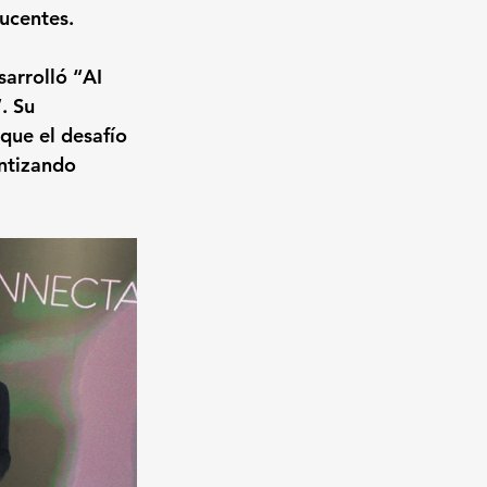
ucentes.
arrolló 
“AI 
”
. Su 
que el desafío 
ntizando 