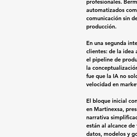
profesionales. Berm
automatizados como 
comunicación sin de
producción.
En una segunda int
clientes: de la idea 
el pipeline de pro
la conceptualizació
fue que la IA no sol
velocidad en market
El bloque inicial co
en Martinexsa, pres
narrativa simplifica
están al alcance de
datos, modelos y go