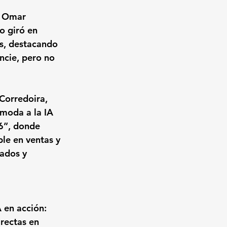
e Omar 
o giró en 
s, destacando 
ncie, pero no 
 Corredoira, 
moda a la IA 
6”
, donde 
le en ventas y 
lados y 
A en acción: 
rectas en 