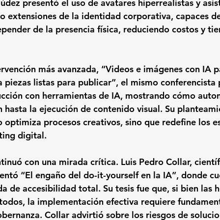
údez presentó el uso de avatares hiperrealistas y asis
extensiones de la identidad corporativa, capaces de 
pender de la presencia física, reduciendo costos y ti
ervención más avanzada, 
“Videos e imágenes con IA pa
a piezas listas para publicar”
, el mismo conferencista 
ducción con herramientas de IA, mostrando cómo auto
n hasta la ejecución de contenido visual. Su planteami
o optimiza procesos creativos, sino que redefine los e
ing digital.
ntinuó con una mirada crítica. Luis Pedro Collar, cientí
entó 
“El engaño del do-it-yourself en la IA”
, donde cu
da de accesibilidad total. Su tesis fue que, si bien las
 todos, la implementación efectiva requiere fundament
bernanza. Collar advirtió sobre los riesgos de solucio