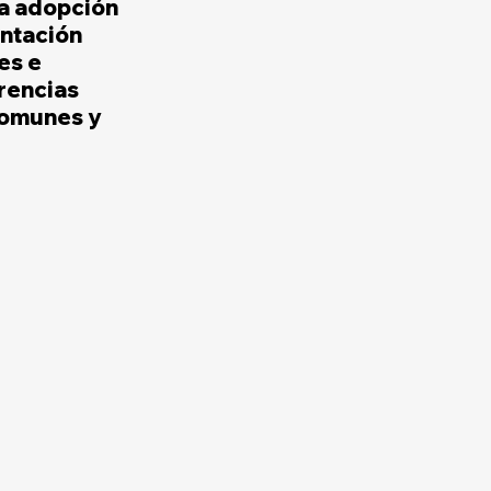
la adopción 
entación 
es e 
rencias 
comunes y 