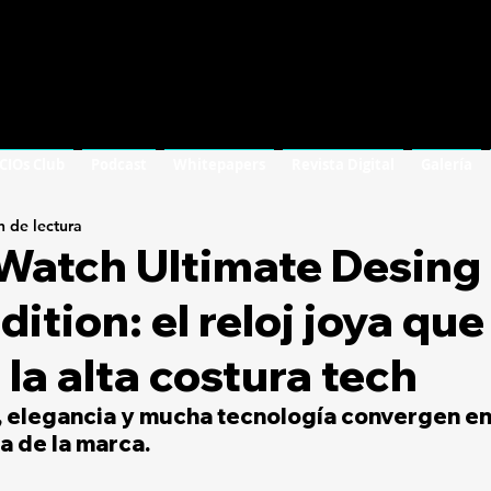
 CIOs Club
Podcast
Whitepapers
Revista Digital
Galería
n de lectura
Watch Ultimate Desing
ition: el reloj joya que
 la alta costura tech
o, elegancia y mucha tecnología convergen en
a de la marca. 