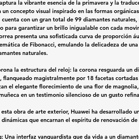
captura la vibrante esencia de la primavera y la traduc
un concepto visual inspirado en las formas orgánicas 
a cuenta con un gran total de 
99 diamantes naturales
,
 para garantizar un brillo inigualable con cada movi
correa presenta una sofisticada curva de proporción áu
temática de Fibonacci, emulando la delicadeza de una
amantes naturales
. 
rona la estructura del reloj: la corona resguarda un 
o, flanqueado magistralmente por 18 facetas cortadas 
zan el elegante florecimiento de una flor de magnolia,
uñeca en un testimonio silencioso de un gusto refin
sta obra de arte exterior, Huawei ha desarrollado un
s dinámicas que encarnan el espíritu de renovación de
g:
 Una interfaz vanguardista que da vida a un diamante 