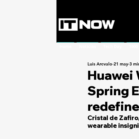
Home
Noticias
Tech Day
1000
Luis Arevalo
21 may
3 mi
Huawei 
Spring Ed
redefine
Cristal de Zafir
wearable insigni