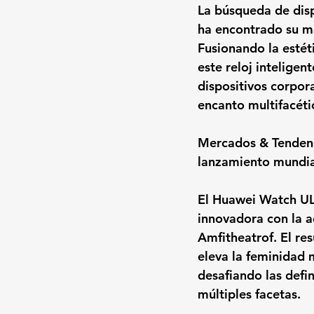
La búsqueda de disp
ha encontrado su má
Fusionando la estéti
este reloj inteligen
dispositivos corpor
encanto multifacét
Mercados & Tendenci
lanzamiento mundial
El 
Huawei Watch UL
innovadora con la 
Amfitheatrof
. El re
eleva la feminidad 
desafiando las defi
múltiples facetas.