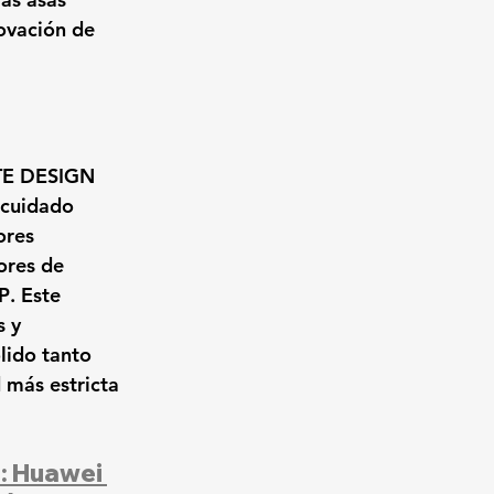
ovación de 
TE DESIGN 
 cuidado 
ores 
ores de 
P
. Este 
 y 
lido tanto 
 más estricta 
e: Huawei 