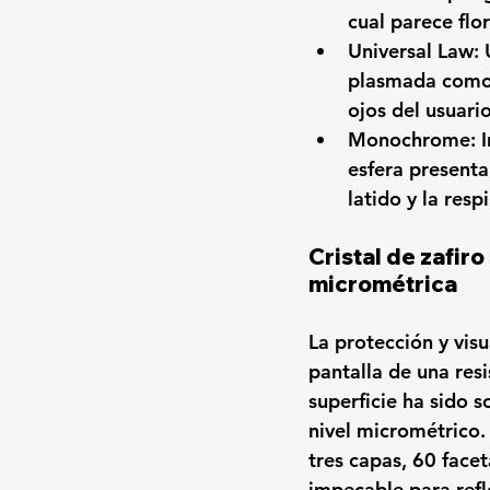
cual parece flo
Universal Law:
 
plasmada como 
ojos del usuari
Monochrome:
 
esfera presenta
latido y la resp
Cristal de zafiro
micrométrica
La protección y vis
pantalla de una resi
superficie ha sido 
nivel micrométrico.
tres capas, 
60 facet
impecable para refl