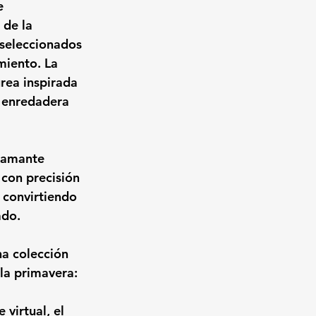
e 
de la 
 seleccionados 
miento. La 
rea inspirada 
 enredadera 
diamante 
con precisión 
 convirtiendo 
ado.
a colección 
 la primavera:
virtual, el 