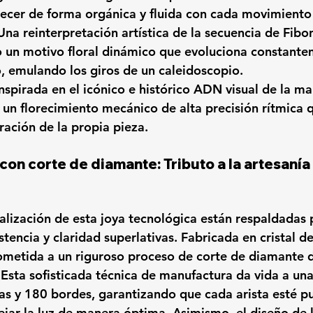
recer de forma orgánica y fluida con cada movimiento
Una reinterpretación artística de la secuencia de Fibon
un motivo floral dinámico que evoluciona constantem
o, emulando los giros de un caleidoscopio.
Inspirada en el icónico e histórico ADN visual de la ma
 un florecimiento mecánico de alta precisión rítmica q
iración de la propia pieza.
 con corte de diamante: Tributo a la artesanía 
ualización de esta joya tecnológica están respaldadas 
stencia y claridad superlativas. Fabricada en 
cristal d
sometida a un riguroso proceso de corte de diamante d
 Esta sofisticada técnica de manufactura da vida a una
as y 180 bordes
, garantizando que cada arista esté p
ejar la luz de manera óptima. Asimismo, el diseño de l