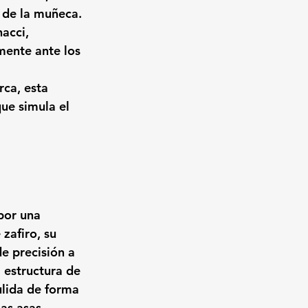
 de la muñeca.
acci, 
ente ante los 
rca, esta 
ue simula el 
por una 
e zafiro
, su 
e precisión a 
 estructura de 
ulida de forma 
as asas 