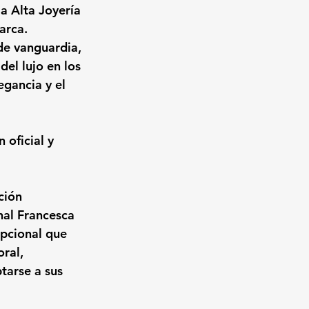
a Alta Joyería 
arca. 
 de vanguardia, 
del lujo en los 
egancia y el 
oficial y 
ción 
al 
Francesca 
epcional que 
ral, 
tarse a sus 