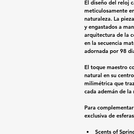
El diseño del reloj 
meticulosamente en 
naturaleza. La piez
y engastados a mano
arquitectura de la 
en la secuencia ma
adornada por 
98 di
El toque maestro co
natural en su centr
milimétrica que tra
cada ademán de la m
Para complementar e
exclusiva de esfera
Scents of Sprin