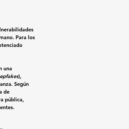
lnerabilidades 
umano. Para los 
otenciado 
n una 
epfakes
), 
ianza. Según 
a de 
a pública, 
entes.