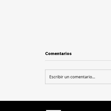
Comentarios
Escribir un comentario...
Ataques impulsados por
IA aumentaron un 56%
más que el año pasado