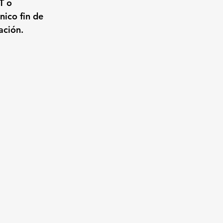
T o 
ico fin de 
ación.