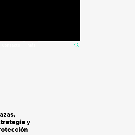
Contacto
Más
azas, 
trategia y 
rotección 