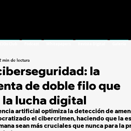
 CIOs Club
Podcast
Whitepapers
Revista Digital
Galería
2 min de lectura
 ciberseguridad: la
nta de doble filo que
 la lucha digital
gencia artificial optimiza la detección de amen
ratizado el cibercrimen, haciendo que la es
mana sean más cruciales que nunca para la p