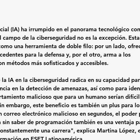
ficial (IA) ha irrumpido en el panorama tecnológico co
l campo de la ciberseguridad no es la excepción. Esta
como una herramienta de doble filo: por un lado, ofre
edentes para la defensa y, por el otro, arma a los 
on métodos más sofisticados y accesibles.
e la IA en la ciberseguridad radica en su capacidad pa
encia en la detección de amenazas, así como para ident
amiento malicioso que para un humano serían difícil
Sin embargo, este beneficio es también un plus para lo
un correo electrónico malicioso en segundos, el poder
a sin saber de programación también es una ventaja pa
constantemente una carrera", explica Martina López, e
ormación en ESET Latinoamérica.