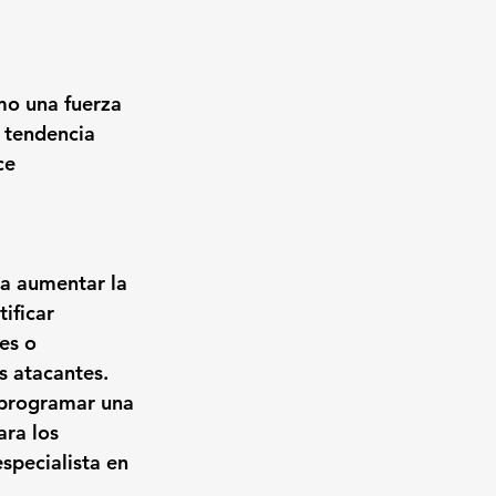
mo una fuerza 
 tendencia 
ce 
ra aumentar la 
ificar 
es o 
s atacantes.
 programar una 
ra los 
specialista en 