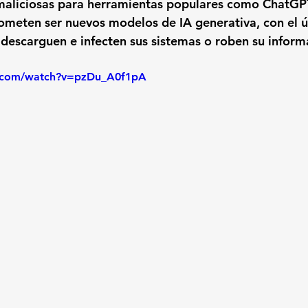
maliciosas para herramientas populares como ChatGP
ometen ser nuevos modelos de IA generativa, con el ún
s descarguen e infecten sus sistemas o roben su inform
e.com/watch?v=pzDu_A0f1pA