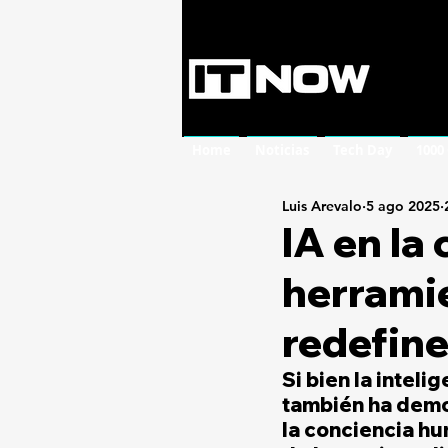
Home
Noticias
Tech Day
1000
Luis Arevalo
5 ago 2025
IA en la
herramie
redefine
Si bien la inteli
también ha democ
la conciencia hu