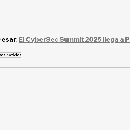
esar: 
El CyberSec Summit 2025 llega a P
mas noticias