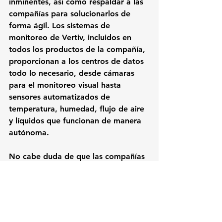
inminentes, así como respaldar a las 
compañías para solucionarlos de 
forma ágil. Los sistemas de 
monitoreo de Vertiv, incluidos en 
todos los productos de la compañía, 
proporcionan a los centros de datos 
todo lo necesario, desde cámaras 
para el monitoreo visual hasta 
sensores automatizados de 
temperatura, humedad, flujo de aire 
y líquidos que funcionan de manera 
autónoma.
No cabe duda de que las compañías 
seguirán necesitando los servicios de 
ingenieros de sistemas para tomar 
medidas preventivas y correctivas 
cuando sean alertadas por las 
soluciones de Vertiv, al utilizar la IA 