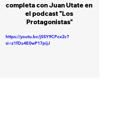
completa con Juan Utate en 
el podcast "Los 
Protagonistas"
https://youtu.be/jSSY9CPex2c?
si=z1fDa4E0wP17pijJ
Le puede interesar: 
Los 
Protagonistas - Miguel 
Carrillo: "Ya no podemos 
ofrecer ciberseguridad a 
las empresas: tenemos que 