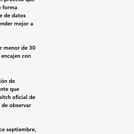
e forma 
se de datos 
nder mejor a 
r menor de 30 
 encajen con 
ión de 
nte que 
tch oficial de 
 de observar 
ice septiembre, 