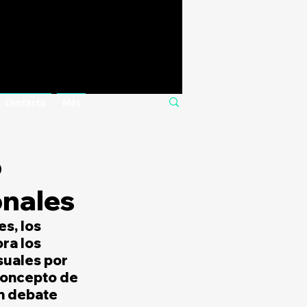
Contacto
Más
o
onales
s, los 
ra los 
uales por 
concepto de 
n debate 