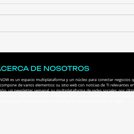
Construyendo el futuro
Ataq
financiero: llega a
IA 
Guatemala la IX edición
más 
del 5B Digital Summit
ACERCA DE NOSOTROS
 NOW es un espacio multiplataforma y un núcleo para conectar negocios 
 compone de varios elementos: su sitio web con noticias de TI relevantes en
gión, un newsletter semanal, su multiplataforma de redes sociales, por últi
s eventos enfocados en las verticales de TI y en donde destaca el aclam
ch Day, la gira de actualización tecnológica más importante de la región.