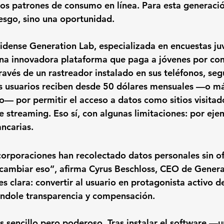
 los patrones de consumo en línea. Para esta generaci
iesgo, sino una oportunidad.
idense 
Generation Lab
, especializada en encuestas ju
una innovadora plataforma que paga a jóvenes por com
través de un rastreador instalado en sus teléfonos, s
s usuarios reciben desde 
50 dólares mensuales
 —o má
— por permitir el acceso a datos como sitios visitad
e streaming. Eso sí, con algunas limitaciones: por eje
ncarias.
corporaciones han recolectado datos personales sin of
ambiar eso”, afirma 
Cyrus Beschloss
, CEO de Genera
es clara: convertir al usuario en protagonista activo 
ándole transparencia y compensación.
s sencillo pero poderoso. Tras instalar el software —