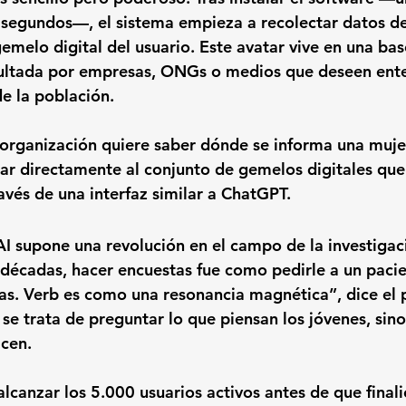
segundos—, el sistema empieza a recolectar datos d
emelo digital
 del usuario. Este avatar vive en una ba
ultada por empresas, ONGs o medios que deseen ente
e la población.
 organización quiere saber 
dónde se informa una muje
tar directamente al conjunto de gemelos digitales que
ravés de una interfaz similar a ChatGPT.
I supone una revolución en el campo de la investigac
décadas, hacer encuestas fue como pedirle a un pacie
as. Verb es como una resonancia magnética”, dice el pi
se trata de preguntar lo que piensan los jóvenes, sino
acen.
lcanzar los 
5.000 usuarios activos
 antes de que final