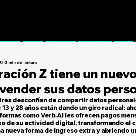
 CIOs Club
Podcast
Whitepapers
Revista Digital
Galería
25
3 min de lectura
ación Z tiene un nuev
 vender sus datos pers
res desconfían de compartir datos personale
 13 y 28 años están dando un giro radical: aho
aformas como Verb.AI les ofrecen pagos mens
reo de su actividad digital, transformando el 
a nueva forma de ingreso extra y abriendo u