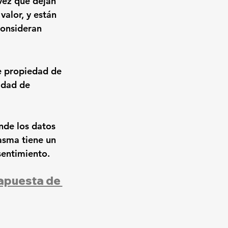
vez que dejan 
valor, y están 
consideran 
 
propiedad de 
idad de 
nde los datos 
asma tiene un 
sentimiento.
apuesta de 