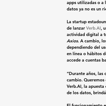
apps utilizadas o a
datos ya no es un r
La startup estadoun
de lanzar 
Verb.AI
, 
actividad digital a 
Axios
. A cambio, lo
dependiendo del uso
en línea o hábitos d
accede a cuentas ba
“Durante años, las 
cambio. Queremos c
Verb.AI, la apuesta 
de los datos, brind
El funcionamiento e