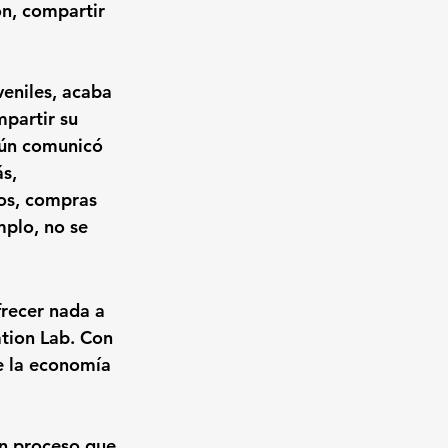
ón, compartir 
veniles, acaba 
partir su 
egún comunicó 
s, 
os, compras 
mplo, no se 
recer nada a 
tion Lab. Con 
de la economía 
un proceso que 