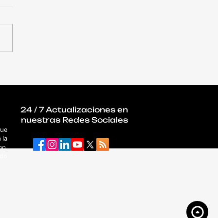
ues impulsados por
aumentaron un 56%
que el año pasado
24 / 7 Actualizaciones en
nuestras Redes Sociales
que
 la
mo,
ado
connectab2b.com