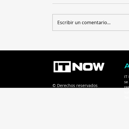
Escribir un comentario...
ICE selecciona a Ericsson
para desplegar la red 5G
de Costa Rica
IT
se
© Derechos reservados
re
Connecta B2B - 2025
su
Políticas de privacidad
Te