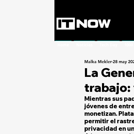
Home
Noticias
Tech Day
1000
Malka Mekler
28 may 20
La Gener
trabajo:
Mientras sus pad
jóvenes de entre
monetizan. Plat
permitir el rast
privacidad en un