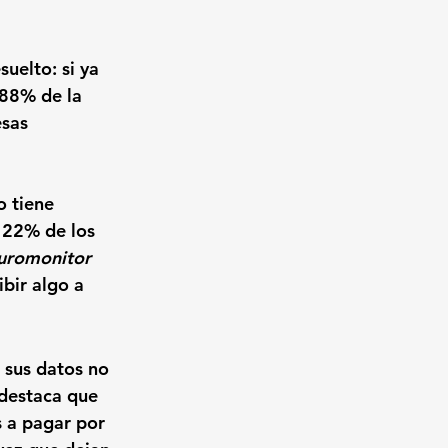
suelto: 
si ya 
 88% de la 
sas 
o tiene 
l 22% de los 
uromonitor 
ibir algo a 
 sus datos no 
 destaca que 
 a 
pagar por 