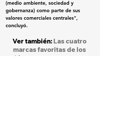
(medio ambiente, sociedad y 
gobernanza) como parte de sus 
valores comerciales centrales", 
concluyó.
Ver también: 
Las cuatro 
marcas favoritas de los 
jóvenes son empresas 
tecnológicas
Nota principal
Negocios
Tendencias
Adquisiciones
Ver todo
Entradas relacionadas