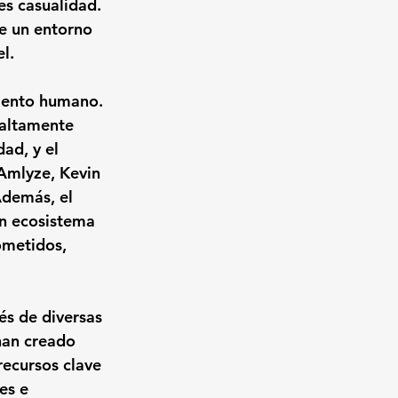
es casualidad. 
e un entorno 
l.
alento humano. 
 altamente 
ad, y el 
Amlyze, Kevin 
Además, el 
n ecosistema 
ometidos, 
és de diversas 
han creado 
ecursos clave 
es e 