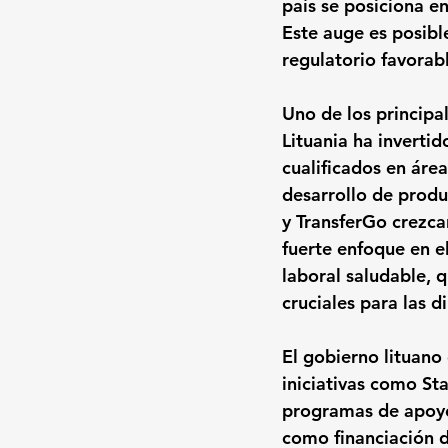
país se posiciona en
Este auge es posibl
regulatorio favorabl
Uno de los principa
Lituania ha inverti
cualificados en área
desarrollo de prod
y TransferGo crezca
fuerte enfoque en e
laboral saludable, 
cruciales para las d
El gobierno lituano
iniciativas como St
programas de apoyo 
como financiación d