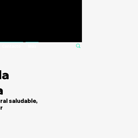
Contacto
Más
la
a
al saludable, 
r 