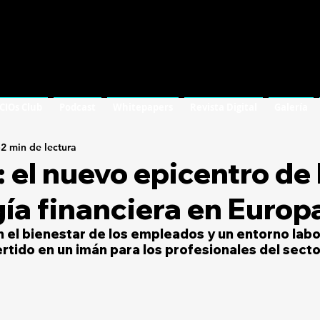
 CIOs Club
Podcast
Whitepapers
Revista Digital
Galería
2 min de lectura
: el nuevo epicentro de 
ía financiera en Europ
 el bienestar de los empleados y un entorno labor
ertido en un imán para los profesionales del secto