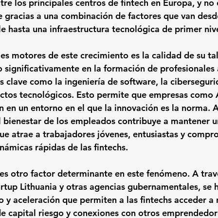
tre los principales centros de fintech en Europa, y no 
e gracias a una combinación de factores que van desd
e hasta una infraestructura tecnológica de primer nive
les motores de este crecimiento es la calidad de su t
do significativamente en la formación de profesionales
s clave como la ingeniería de software, la cibersegurid
uctos tecnológicos. Esto permite que empresas como 
n en un entorno en el que la innovación es la norma. 
l bienestar de los empleados contribuye a mantener u
que atrae a trabajadores jóvenes, entusiastas y compr
inámicas rápidas de las fintechs.
 es otro factor determinante en este fenómeno. A trav
artup Lithuania y otras agencias gubernamentales, se 
y aceleración que permiten a las fintechs acceder a r
e capital riesgo y conexiones con otros emprendedor