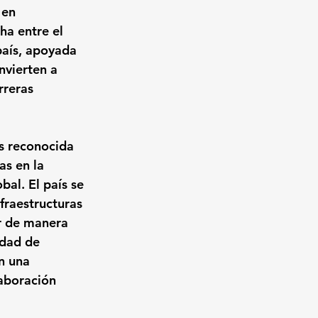
 en 
ha entre el 
país, apoyada 
nvierten a 
rreras 
s reconocida 
as en la 
al. El país se 
fraestructuras 
r de manera 
idad de 
n una 
laboración 