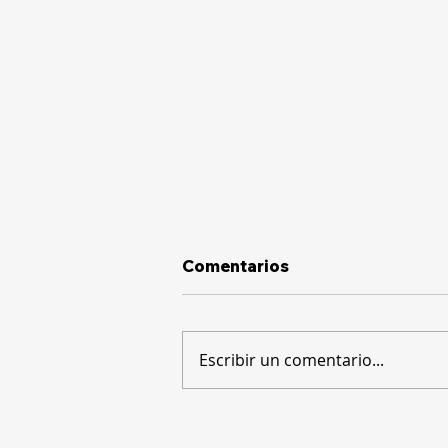
Comentarios
Escribir un comentario...
ICE selecciona a Ericsson
para desplegar la red 5G