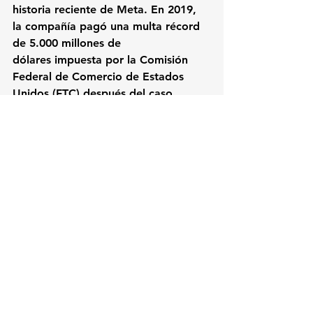
historia reciente de Meta. En 2019, 
la compañía pagó una multa récord 
de 
5.000 millones de 
dólares
 impuesta por la 
Comisión 
Federal de Comercio de Estados 
Unidos (FTC)
 después del caso 
Cambridge Analytica, que reveló el 
uso indebido de datos de decenas 
de millones de usuarios de Facebook 
para elaborar perfiles políticos.
Dos años más tarde, Meta también 
eliminó su sistema de 
reconocimiento facial automático 
tras años de presión regulatoria y 
demandas relacionadas con el 
tratamiento de datos biométricos.
Muse llega inevitablemente 