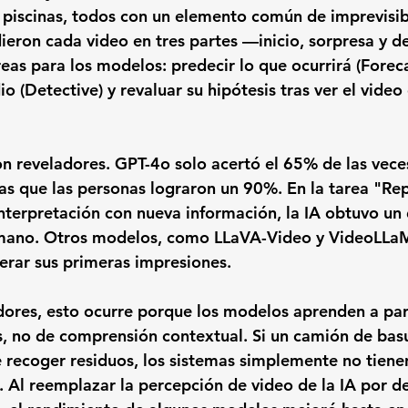
en piscinas, todos con un elemento común de imprevisib
dieron cada video en tres partes —inicio, sorpresa y 
eas para los modelos: predecir lo que ocurrirá (Forecas
o (Detective) y revaluar su hipótesis tras ver el vide
on reveladores. GPT-4o solo acertó el 65% de las veces
as que las personas lograron un 90%. En la tarea "Rep
 interpretación con nueva información, la IA obtuvo u
mano. Otros modelos, como LLaVA-Video y VideoLLaM
derar sus primeras impresiones.
dores, esto ocurre porque los modelos aprenden a part
s, no de comprensión contextual. Si un camión de basu
e recoger residuos, los sistemas simplemente no tiene
. Al reemplazar la percepción de video de la IA por d