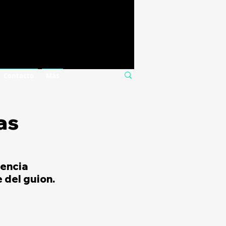
Contacto
Más
as
encia 
e del guion.