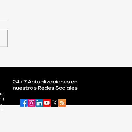
Networks ingresó al
15 del ranking mundial
 501
24 / 7 Actualizaciones en
nuestras Redes Sociales
que
 la
mo,
ado
connectab2b.com