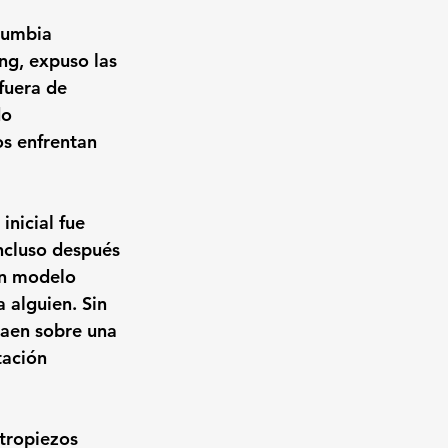
lumbia 
ng, expuso las 
fuera de 
o 
s enfrentan 
nicial fue 
incluso después 
un modelo 
alguien. Sin 
aen sobre una 
tación 
 tropiezos 