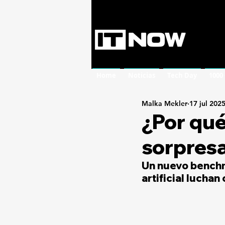
Home
Noticias
Tech Day
1000
Malka Mekler
17 jul 202
¿Por qué
sorpres
Un nuevo benchm
artificial lucha