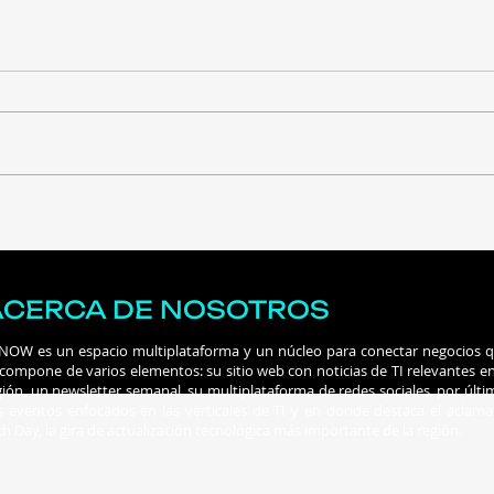
Ataques impulsados por
IFX 
IA aumentaron un 56%
top 
más que el año pasado
MSP
ACERCA DE NOSOTROS
 NOW es un espacio multiplataforma y un núcleo para conectar negocios 
 compone de varios elementos: su sitio web con noticias de TI relevantes en
gión, un newsletter semanal, su multiplataforma de redes sociales, por últi
s eventos enfocados en las verticales de TI y en donde destaca el aclam
ch Day, la gira de actualización tecnológica más importante de la región.