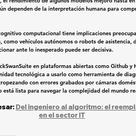
, el rendimiento de algunos modelos mejoró hasta en 
aún dependen de la interpretación humana para compr
cognitivo computacional tiene implicaciones preocupa
as, como vehículos autónomos o robots de asistencia, 
cionar ante lo inesperado puede ser decisiva.
ackSwanSuite en plataformas abiertas como Github y 
nidad tecnológica a usarlo como herramienta de diagn
a tropezando con errores grabados por cámaras domést
o está lista para navegar la complejidad del mundo re
sar: 
Del ingeniero al algoritmo: el reempl
en el sector IT