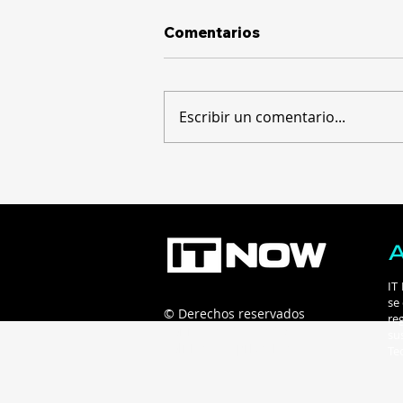
Comentarios
Escribir un comentario...
Costa Rica inicia con un
evento virtual la ruta hacia
Innkind FiEd 2026 para
debatir el impacto de la IA
en las universidades
IT
se
© Derechos reservados
re
Connecta B2B - 2025
su
Políticas de privacidad
Te