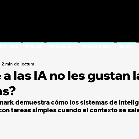
 CIOs Club
Podcast
Whitepapers
Revista Digital
Galería
5
2 min de lectura
 a las IA no les gustan l
as?
ark demuestra cómo los sistemas de intelig
n con tareas simples cuando el contexto se sal