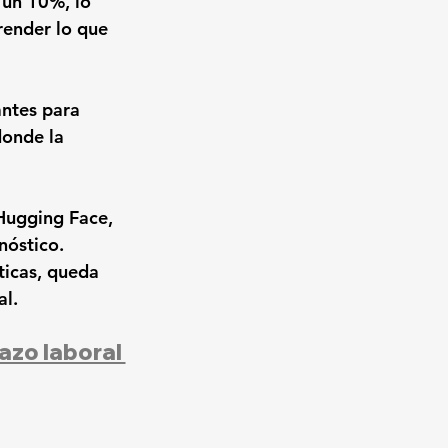
un 10%, lo 
ender lo que 
ntes para 
donde la 
Hugging Face, 
óstico. 
icas, queda 
al.
azo laboral 