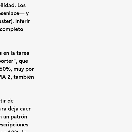
ilidad. Los 
desenlace— y 
ter), inferir 
o completo 
 en la tarea 
orter", que 
n 60%, muy por 
A 2, también 
ir de 
ra deja caer 
n un patrón 
escripciones 