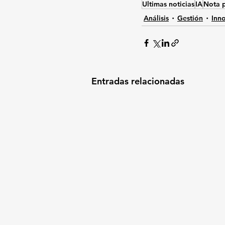
Ultimas noticias
IA
Nota p
Análisis
Gestión
Inn
Entradas relacionadas