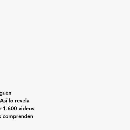
iguen 
sí lo revela 
e 1.600 videos 
as comprenden 