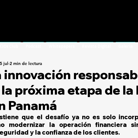
 CIOs Club
Podcast
Whitepapers
Revista Digital
Galería
5 jul
2 min de lectura
a innovación responsab
la próxima etapa de la
en Panamá
tiene que el desafío ya no es solo incorp
no modernizar la operación financiera sin
eguridad y la confianza de los clientes.