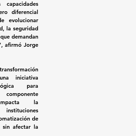
 capacidades 
ro diferencial 
 evolucionar 
, la seguridad 
l que demandan 
, afirmó Jorge 
ransformación 
a iniciativa 
lógica para 
componente 
mpacta la 
nstituciones 
omatización de 
sin afectar la 