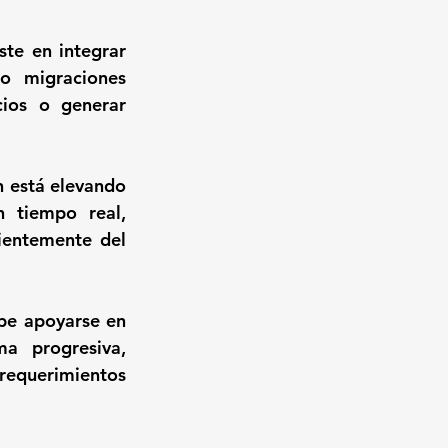
te en integrar 
o migraciones 
ios o generar 
 está elevando 
 tiempo real, 
ientemente del 
be apoyarse en 
a progresiva, 
equerimientos 