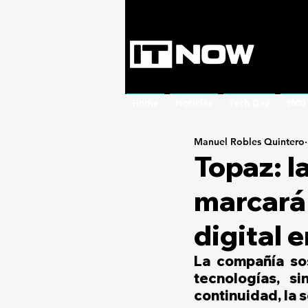
Home
Noticias
Tech Day
1000
Manuel Robles Quintero
Topaz: l
marcará 
digital 
La compañía sos
tecnologías, si
continuidad, la s