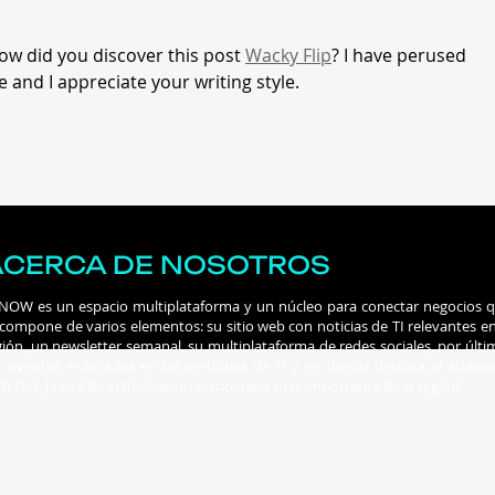
cent
los 
ow did you discover this post 
Wacky Flip
? I have perused 
 and I appreciate your writing style.
ACERCA DE NOSOTROS
 NOW es un espacio multiplataforma y un núcleo para conectar negocios 
 compone de varios elementos: su sitio web con noticias de TI relevantes en
gión, un newsletter semanal, su multiplataforma de redes sociales, por últi
s eventos enfocados en las verticales de TI y en donde destaca el aclam
ch Day, la gira de actualización tecnológica más importante de la región.