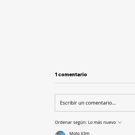
1 comentario
Escribir un comentario...
La brecha digital: apenas
Ordenar según:
Lo más nuevo
un 15% de las empresas
Moto X3m