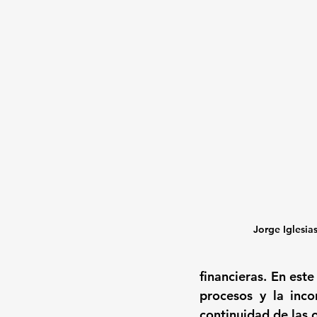
Jorge Iglesia
financieras. En est
procesos y la incor
continuidad de las o