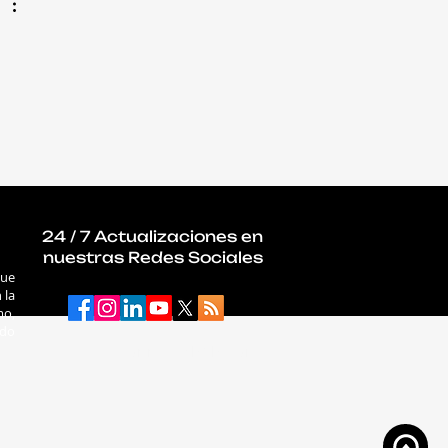
ral en la agenda de
gobiernos
24 / 7 Actualizaciones en
nuestras Redes Sociales
que
 la
mo,
ado
connectab2b.com