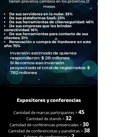
tienen previstos cambios en los próximos 12
meses
De sus servidores en la nube: 35%
De sus plataformas SaaS: 23%
De sus herramientas de ciberseguridad: 46%
De sus empresas que les brindan
conectividad: 16%
De sus herramientas para contacto de sus
clientes: 31%
Renovación o compra de Hardware en este
año: 75%
Inversión estimada de quienes
respondieron: $ 28 millones
Si llevamos esa inversión
proyectada al total de registrados: $
782 millones
Expositores y conferencias
45
Cantidad de marcas participantes >
32
Cantidad de stands >
30
Cantidad de conferencias presenciales >
38
Cantidad de conferencistas y panelistas >
2
Salones de conferencias >