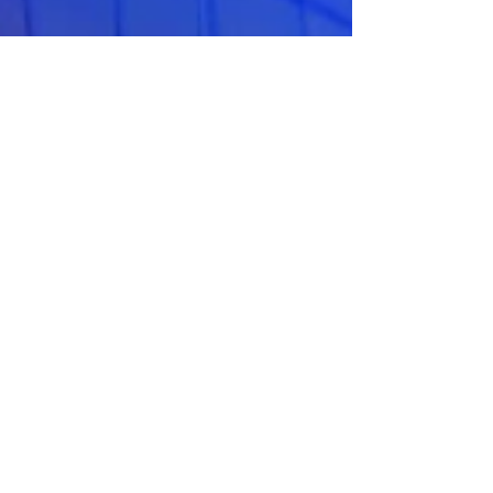
En un panel de discusión, líderes de tecnología
de Cukra Industrial y Seguros Lafise
coincidieron en que el futuro de los CIO pasa
por comprender el negocio, liderar el cambio
organizacional y convertir la inteligencia
artificial en un habilitador de valor para las
empresas. El liderazgo tecnológico dejó de ser
un área enfocada exclusivamente en la
infraestructura para convertirse en uno de los
principales motores de transformación
empresarial. En un contexto marcado por la i