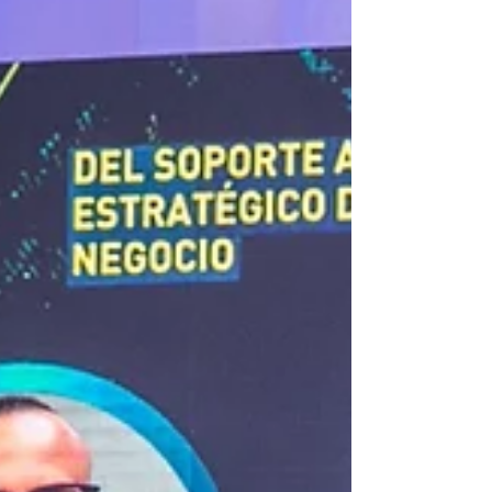
dictó una conferencia enfocada en desmitificar
la tecnología y devolverle el protagonismo a la
estrategia empresarial y al factor humano. En
el marco del Tech Day Nicaragua, evento que
contó con el main sponsor de J Icaza, Santiago
Blanco, Gerente General en Sicsa, advirtió que
la IA no debe concebirse como el escenario
principal de la estructura digital de una
organización, sino como un engranaje
intermedio capaz de conectar y opt