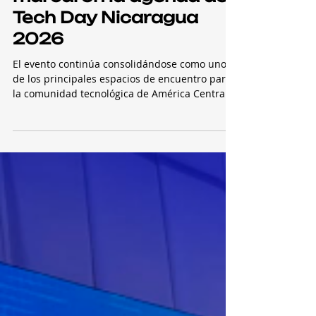
transformación digital
marcaron la agenda de
Tech Day Nicaragua
2026
El evento continúa consolidándose como uno
de los principales espacios de encuentro para
la comunidad tecnológica de América Central y
el Caribe. Además de las conferencias, el
encuentro promueve experiencias exclusivas,
reuniones estratégicas y actividades orientadas
a fortalecer el ecosistema regional de
innovación. Con más de 600 participantes, se
llevó a cabo el Centro de Convenciones Crowne
Plaza una nueva edición del Tech Day
Nicaragua 2026, un encuentro que reunió a ej