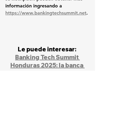
información ingresando a 
https://www.bankingtechsummit.net
.
Le puede interesar: 
Banking Tech Summit 
Honduras 2025: la banca 
del futuro se debatió en 
Tegucigalpa
Ultimas noticias
Nota principal
BTS HN 2026
Eventos
Negocios
Gestión