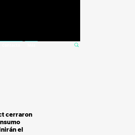
Contacto
Más
ct cerraron 
onsumo 
nirán el 