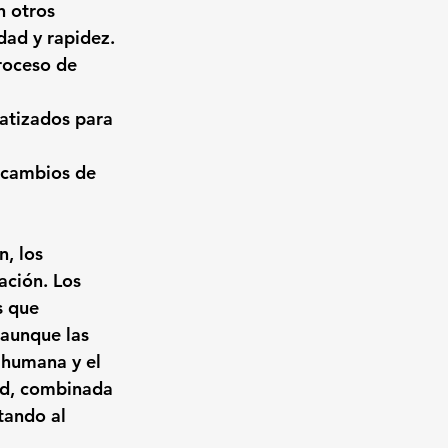
 otros 
dad y rapidez.
roceso de 
atizados para 
y cambios de 
, los 
ación. Los 
s que 
 aunque las 
 humana y el 
ad, combinada 
tando al 