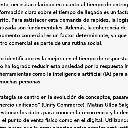
nte, necesitan claridad en cuanto al tiempo de entrega
nformación clara sobre el tiempo de llegada es un fact
ito. Para satisfacer esta demanda de rapidez, la logís
tizada son fundamentales. Además, la coherencia de 
 momento comercial es un factor determinante, ya que
tro comercial es parte de una rutina social.
o identificado es la mejora en el tiempo de respuesta
do ha logrado reducir esta ansiedad por la respuesta 
erramientas como la inteligencia artificial (IA) para 
muchas personas.
rategia se centró en la evolución de conceptos, pasan
mercio unificado" (Unify Commerce). Matías Ulloa Sal
estionar los datos para conocer la recurrencia y la de
n el punto de venta físico como en el digital. Utilizan
ra busca que la comunicación entre canales esté unifi