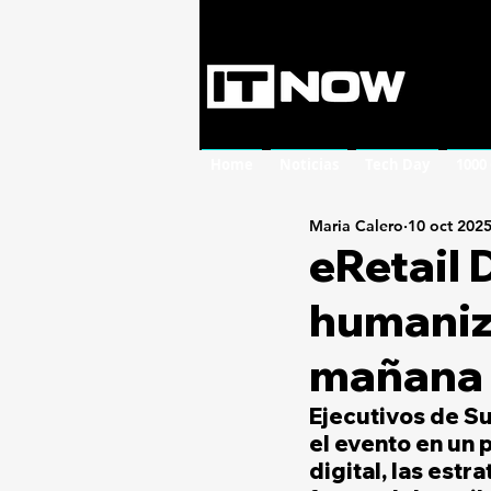
Home
Noticias
Tech Day
1000
Maria Calero
10 oct 202
eRetail
humaniza
mañana 
Ejecutivos de Su
el evento en un
digital, las estr