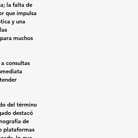
; la falta de 
or que impulsa 
tica y una 
las 
 para muchos 
 a consultas 
inmediata 
atender 
do del término 
gado destacó 
mografía de 
do plataformas 
cada, lo que 