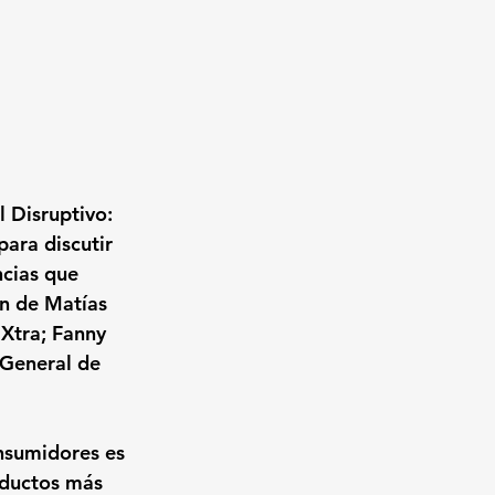
 Disruptivo: 
ara discutir 
ncias que 
ón de Matías 
Xtra; Fanny 
General de 
onsumidores es 
oductos más 