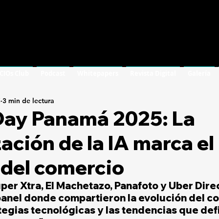
 CIOs Club
Podcast
Whitepapers
Revista Digital
Galería
5
3 min de lectura
 Day Panamá 2025: La
ción de la IA marca el
del comercio
per Xtra, El Machetazo, Panafoto y Uber Dire
 panel donde compartieron la evolución del c
ategias tecnológicas y las tendencias que defi