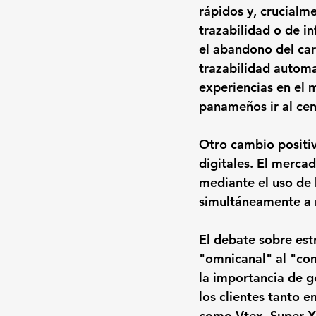
rápidos y, crucialme
trazabilidad o de i
el abandono del carr
trazabilidad automa
experiencias en el
panameños ir al cen
Otro cambio positiv
digitales. El merca
mediante el uso de h
simultáneamente a 
El debate sobre est
"omnicanal" al "co
la importancia de g
los clientes tanto e
como Vtex, Super Xt