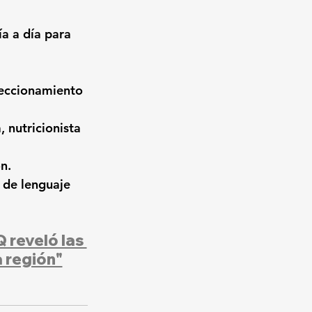
a a día para 
feccionamiento 
 nutricionista 
n.
 de lenguaje 
 reveló las 
a región"