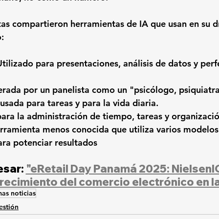
as compartieron herramientas de IA que usan en su dí
:
tilizado para presentaciones, análisis de datos y per
rada por un panelista como un "psicólogo, psiquiatra,
usada para tareas y para la vida diaria.
 para la administración de tiempo, tareas y organizació
rramienta menos conocida que utiliza varios modelos
ara potenciar resultados
sar: 
"eRetail Day Panamá 2025: NielsenIQ
crecimiento del comercio electrónico en l
mas noticias
estión