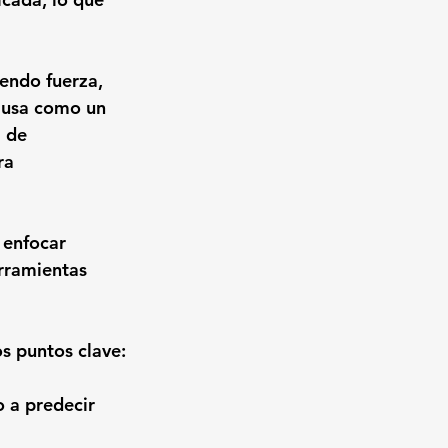
iendo fuerza, 
e usa como un 
 de 
ra 
 enfocar 
rramientas 
os puntos clave:
o a predecir 