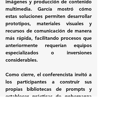
imágenes y producción de contenido 
multimedia. García mostró cómo 
estas soluciones permiten desarrollar 
prototipos, materiales visuales y 
recursos de comunicación de manera 
más rápida, facilitando procesos que 
anteriormente requerían equipos 
especializados o inversiones 
considerables.
Como cierre, el conferencista invitó a 
los participantes a construir sus 
propias bibliotecas de prompts y 
establecer prácticas de gobernanza 
para el uso responsable de la 
inteligencia artificial dentro de las 
empresas. Para García, la clave del 
éxito no está únicamente en adoptar 
nuevas herramientas, sino en 