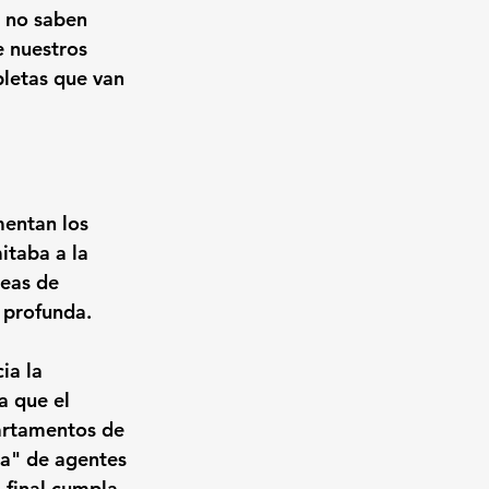
 no saben 
e nuestros 
pletas que van 
entan los 
itaba a la 
reas de 
 profunda.
ia la 
a que el 
artamentos de 
ta" de agentes 
final cumpla 