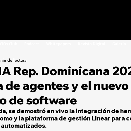
 CIOs Club
Podcast
Whitepapers
Revista Digital
Galería
min de lectura
 IA Rep. Dominicana 202
 de agentes y el nuevo 
o de software
da, se demostró en vivo la integración de he
mo y la plataforma de gestión Linear para c
o automatizados.