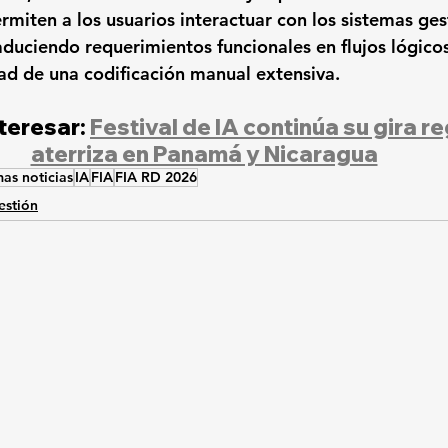
rmiten a los usuarios interactuar con los sistemas ges
raduciendo requerimientos funcionales en flujos lógico
ad de una codificación manual extensiva.
teresar: 
Festival de IA continúa su gira re
aterriza en Panamá y Nicaragua
mas noticias
IA
FIA
FIA RD 2026
estión