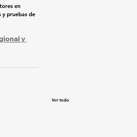
tores en 
s y pruebas de 
gional y 
Ver todo