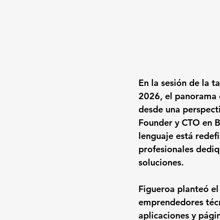
En la sesión de la t
2026
, el panorama 
desde una perspecti
Founder y CTO en 
B
lenguaje está redef
profesionales dediq
soluciones.
Figueroa planteó el 
emprendedores técn
aplicaciones y pági