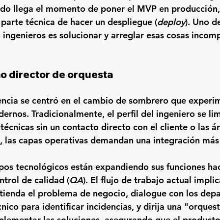
ando llega el momento de poner el MVP en producción,
parte técnica de hacer un despliegue (
deploy
). Uno d
 ingenieros es solucionar y arreglar esas cosas incom
mo director de orquesta
encia se centró en el cambio de sombrero que experim
rnos. Tradicionalmente, el perfil del ingeniero se lim
técnicas sin un contacto directo con el cliente o las á
, las capas operativas demandan una integración más
ipos tecnológicos están expandiendo sus funciones hac
ntrol de calidad (
QA
). El flujo de trabajo actual implic
ntienda el problema de negocio, dialogue con los dep
nico para identificar incidencias, y dirija una "orques
lementar las soluciones, asegurando que el producto 