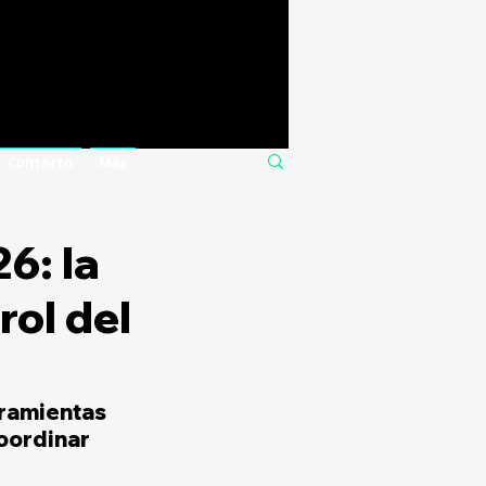
Contacto
Más
6: la
rol del
rramientas 
oordinar 