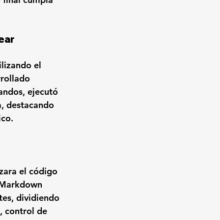
ear
lizando el 
rrollado 
andos, ejecutó 
, destacando 
co. 
zara el código 
o Markdown 
tes, dividiendo 
, control de 