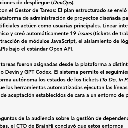
ciones de despliegue (
DevOps
).
con el Gestor de Tareas
: El plan estructurado se envi
lataforma de administración de proyectos diseñada pa
tificiales actúen como usuarias principales. Linear inte
ico y creó automáticamente 19 
issues
 (tickets de tra
xtracción de módulos JavaScript, el aislamiento de lóg
APIs bajo el estándar Open API.
 tareas fueron asignadas desde la plataforma a distin
mo Devin y GPT Codex. El sistema permite el seguimie
orma autónoma los estados de los tickets (
To Do
, 
In P
ue las herramientas automatizadas ejecutan las líneas
os de aceptación establecidos de cara a un entorno de 
eguntas de la audiencia sobre la gestión de dependenci
bas, el CTO de BrainHi concluyó que estos entornos 