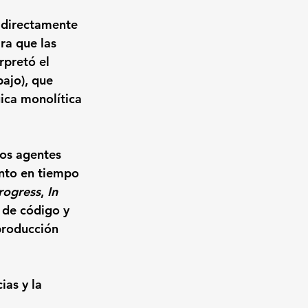
ó directamente 
ra que las 
rpretó el 
bajo), que 
ica monolítica 
tos agentes 
nto en tiempo 
rogress
, 
In 
 de código y 
producción 
as y la 