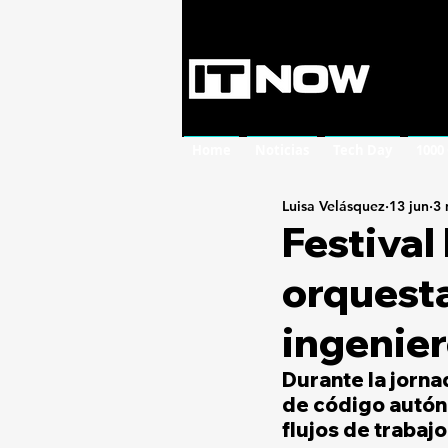
Home
Noticias
Tech Day
1000
Luisa Velásquez
13 jun
3 
Festival
orquesta
ingenier
Durante la jorna
de código autóno
flujos de trabaj