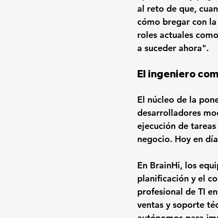
al reto de que, cu
cómo bregar con la 
roles actuales como
a suceder ahora".
El ingeniero co
El núcleo de la pon
desarrolladores mode
ejecución de tareas 
negocio. Hoy en día
En BrainHi, los equ
planificación y el co
profesional de TI e
ventas y soporte téc
autónomos para imp