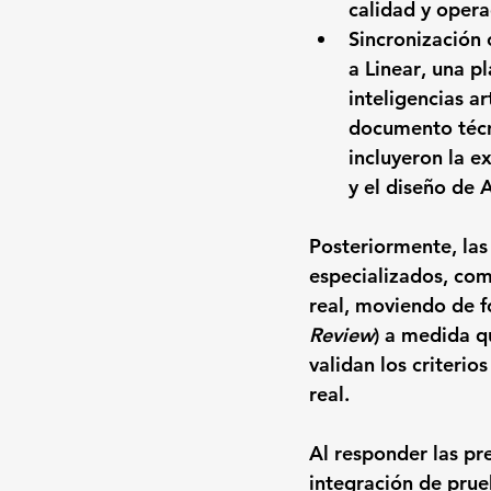
calidad y opera
Sincronización 
a 
Linear
, una p
inteligencias ar
documento técn
incluyeron la e
y el diseño de 
Posteriormente, las
especializados, co
real, moviendo de f
Review
) a medida q
validan los criteri
real.
Al responder las pr
integración de prue