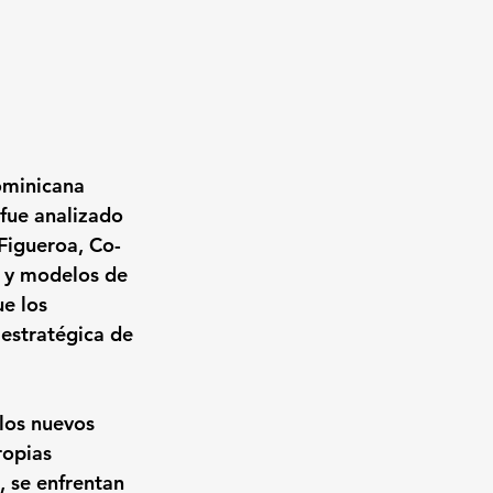
Dominicana 
 fue analizado 
 Figueroa
, Co-
s y modelos de 
e los 
estratégica de 
los nuevos 
opias 
, se enfrentan 