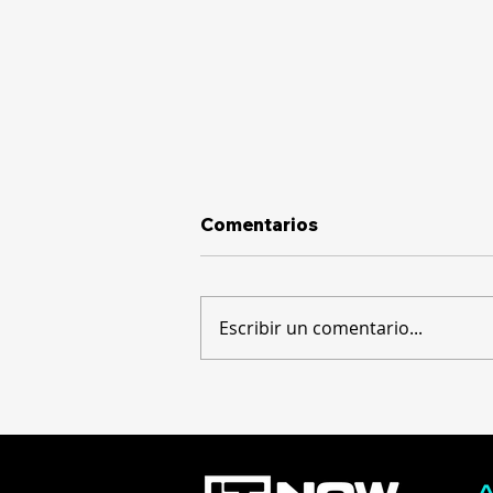
Comentarios
Escribir un comentario...
Decameron apuesta por
la IA y herramientas
digitales para transformar
la experiencia de sus