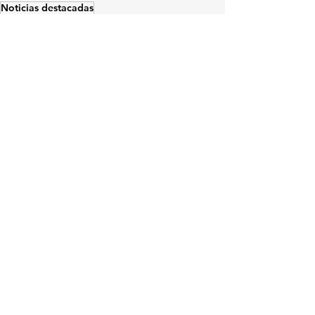
Noticias destacadas
Criptofinanzas
Tendencias
Negocios
Ver todo
Entradas relacionadas